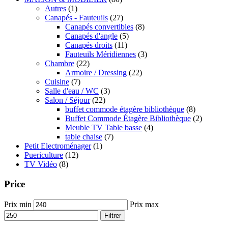
Autres
(1)
Canapés - Fauteuils
(27)
Canapés convertibles
(8)
Canapés d'angle
(5)
Canapés droits
(11)
Fauteuils Méridiennes
(3)
Chambre
(22)
Armoire / Dressing
(22)
Cuisine
(7)
Salle d'eau / WC
(3)
Salon / Séjour
(22)
buffet commode étagère bibliothèque
(8)
Buffet Commode Étagère Bibliothèque
(2)
Meuble TV Table basse
(4)
table chaise
(7)
Petit Electroménager
(1)
Puericulture
(12)
TV Vidéo
(8)
Price
Prix min
Prix max
Filtrer