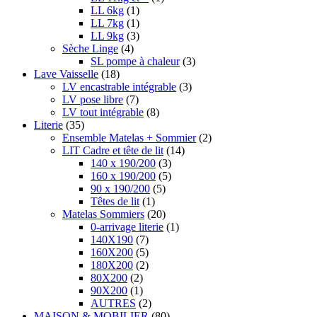
LL 6kg
(1)
LL 7kg
(1)
LL 9kg
(3)
Sèche Linge
(4)
SL pompe à chaleur
(3)
Lave Vaisselle
(18)
LV encastrable intégrable
(3)
LV pose libre
(7)
LV tout intégrable
(8)
Literie
(35)
Ensemble Matelas + Sommier
(2)
LIT Cadre et tête de lit
(14)
140 x 190/200
(3)
160 x 190/200
(5)
90 x 190/200
(5)
Têtes de lit
(1)
Matelas Sommiers
(20)
0-arrivage literie
(1)
140X190
(7)
160X200
(5)
180X200
(2)
80X200
(2)
90X200
(1)
AUTRES
(2)
MAISON & MOBILIER
(80)