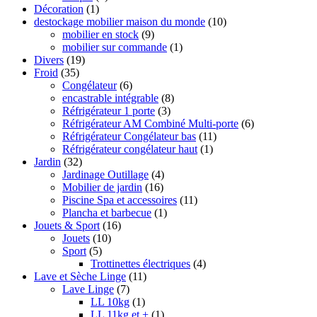
Décoration
(1)
destockage mobilier maison du monde
(10)
mobilier en stock
(9)
mobilier sur commande
(1)
Divers
(19)
Froid
(35)
Congélateur
(6)
encastrable intégrable
(8)
Réfrigérateur 1 porte
(3)
Réfrigérateur AM Combiné Multi-porte
(6)
Réfrigérateur Congélateur bas
(11)
Réfrigérateur congélateur haut
(1)
Jardin
(32)
Jardinage Outillage
(4)
Mobilier de jardin
(16)
Piscine Spa et accessoires
(11)
Plancha et barbecue
(1)
Jouets & Sport
(16)
Jouets
(10)
Sport
(5)
Trottinettes électriques
(4)
Lave et Sèche Linge
(11)
Lave Linge
(7)
LL 10kg
(1)
LL 11kg et +
(1)