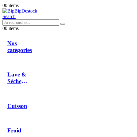
0
0 items
Search
0
0 items
Nos
catégories
Lave &
Sèche
Linge
Cuisson
Froid