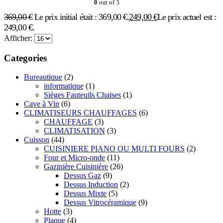
0
out of 5
369,00
€
Le prix initial était : 369,00 €.
249,00
€
Le prix actuel est :
249,00 €.
Afficher:
Categories
Bureautique
(2)
informatique
(1)
Sièges Fauteuils Chaises
(1)
Cave à Vin
(6)
CLIMATISEURS CHAUFFAGES
(6)
CHAUFFAGE
(3)
CLIMATISATION
(3)
Cuisson
(44)
CUISINIERE PIANO OU MULTI FOURS
(2)
Four et Micro-onde
(11)
Gazinière Cuisinière
(26)
Dessus Gaz
(9)
Dessus Induction
(2)
Dessus Mixte
(5)
Dessus Vitrocéramique
(9)
Hotte
(3)
Plaque
(4)