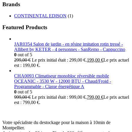
Brands
CONTINENTAL EDISON
(1)
Featured Products
JAR0354 Salon de jardin - en résine imitation rotin tressé -
Allibert by KETER - 4 personnes - SanRemo - Cappuccino
0
out of 5
299,00
€
Le prix initial était : 299,00 €.
199,00
€
Le prix actuel
est : 199,00 €.
CHA0093 Climatiseur monobloc réversible mobile
OCEANIC - 3530 W - 12000 BTU - Chaud/Froid -
Programmable - Classe énergétique A
0
out of 5
999,00
€
Le prix initial était : 999,00 €.
799,00
€
Le prix actuel
est : 799,00 €.
Votre spécialiste du destockage pour la maison à 10min de
Montpellier.