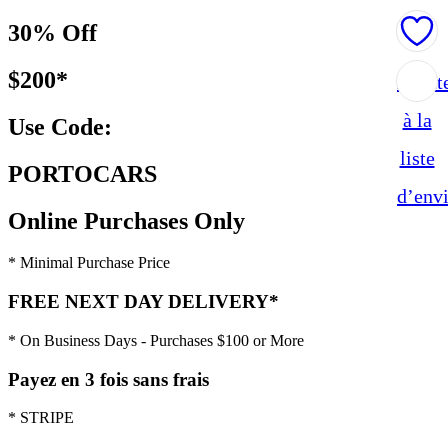
30% Off
$200*
Ajout
à la
Use Code:
liste
PORTOCARS
d’env
Online Purchases Only
* Minimal Purchase Price
FREE NEXT DAY DELIVERY*
* On Business Days - Purchases $100 or More
Payez en 3 fois sans frais
* STRIPE