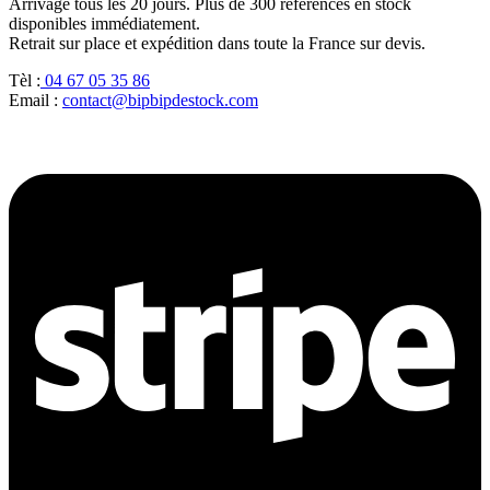
Arrivage tous les 20 jours. Plus de 300 références en stock
disponibles immédiatement.
Retrait sur place et expédition dans toute la France sur devis.
Tèl :
04 67 05 35 86
Email :
contact@bipbipdestock.com