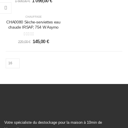
1 099,00
€
1 599,00
€
-37%
CHAUFFAGE
CHA0080 Sèche-serviettes eau
chaude IRSAP, 754 W Asymo
0
out of 5
145,00
€
229,00
€
Votre spécialiste du destockage pour la maison à 10min de