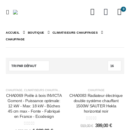
0
ACCUEIL
BOUTIQUE
CLIMATISEURS CHAUFFAGES
CHAUFFAGE
-31%
-57%
CHAUFFAGE
,
CLIMATISEURS CHAUFFAGES
CHAUFFAGE
CHA0069 Poêle à bois INVICTA
CHA0083 Radiateur électrique
Gomont - Puissance optimale:
double système chauffant
12 kW - Max: 18 kW - Bûches
1500W SAUTER Hekla
45 cm max - Fonte - Fabriqué
horizontal noir
en France - Ecodesign
0
out of 5
399,00
€
919,00
€
0
out of 5