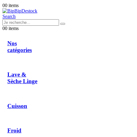
0
0 items
Search
0
0 items
Nos
catégories
Lave &
Sèche Linge
Cuisson
Froid