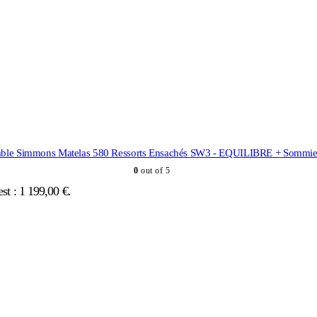
le Simmons Matelas 580 Ressorts Ensachés SW3 - EQUILIBRE + Somm
0
out of 5
est : 1 199,00 €.