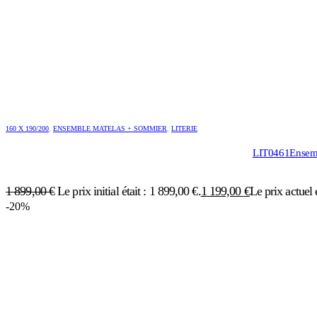
160 X 190/200
,
ENSEMBLE MATELAS + SOMMIER
,
LITERIE
LIT0461Ensemb
1 899,00
€
Le prix initial était : 1 899,00 €.
1 199,00
€
Le prix actuel 
-20%