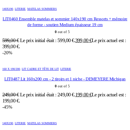
140X190
,
LITERIE
,
MATELAS SOMMIERS
LIT0460 Ensemble matelas et sommier 140x190 cm Ressorts + mémoire
de forme - soutien Medium épaisseur 19 cm
0
out of 5
599,00
€
Le prix initial était : 599,00 €.
399,00
€
Le prix actuel est :
399,00 €.
-20%
160 X 190/200
,
LIT CADRE ET TÊTE DE LIT
,
LITERIE
LIT0487 Lit 160x200 cm - 2 tiroirs et 1 niche - DEMEYERE Michigan
0
out of 5
249,00
€
Le prix initial était : 249,00 €.
199,00
€
Le prix actuel est :
199,00 €.
-45%
140X190
,
LITERIE
,
MATELAS SOMMIERS