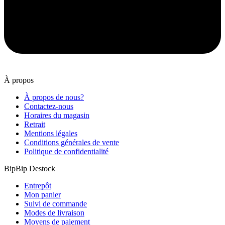
À propos
À propos de nous?
Contactez-nous
Horaires du magasin
Retrait
Mentions légales
Conditions générales de vente
Politique de confidentialité
BipBip Destock
Entrepôt
Mon panier
Suivi de commande
Modes de livraison
Moyens de paiement