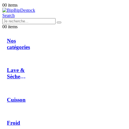
0
0 items
Search
0
0 items
Nos
catégories
Lave &
Sèche
Linge
Cuisson
Froid