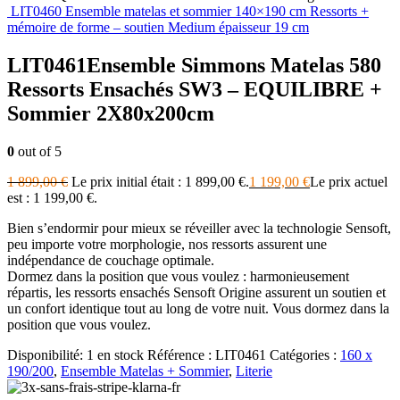
LIT0460 Ensemble matelas et sommier 140×190 cm Ressorts +
mémoire de forme – soutien Medium épaisseur 19 cm
LIT0461Ensemble Simmons Matelas 580
Ressorts Ensachés SW3 – EQUILIBRE +
Sommier 2X80x200cm
0
out of 5
1 899,00
€
Le prix initial était : 1 899,00 €.
1 199,00
€
Le prix actuel
est : 1 199,00 €.
Bien s’endormir pour mieux se réveiller avec la technologie Sensoft,
peu importe votre morphologie, nos ressorts assurent une
indépendance de couchage optimale.
Dormez dans la position que vous voulez : harmonieusement
répartis, les ressorts ensachés Sensoft Origine assurent un soutien et
un confort identique tout au long de votre nuit. Vous dormez dans la
position que vous voulez.
Disponibilité:
1 en stock
Référence :
LIT0461
Catégories :
160 x
190/200
,
Ensemble Matelas + Sommier
,
Literie