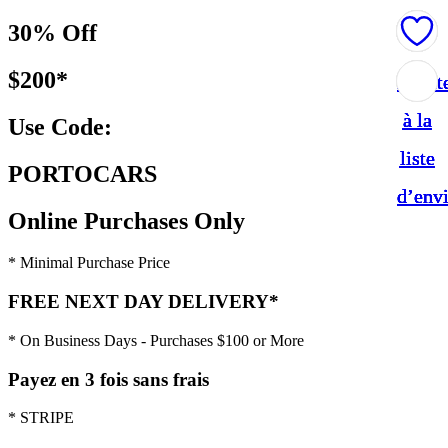
30% Off
$200*
Ajout
Ajout
Ajout
Ajout
Ajout
à la
à la
à la
à la
à la
Use Code:
liste
liste
liste
liste
liste
PORTOCARS
d’env
d’env
d’env
d’env
d’env
Online Purchases Only
* Minimal Purchase Price
FREE NEXT DAY DELIVERY*
* On Business Days - Purchases $100 or More
Payez en 3 fois sans frais
* STRIPE