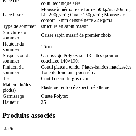
Face été
coutil technique aéré
Mousse à mémoire de forme 50 kg/m3 20mm ;
Face hiver
Lin 200gr/m² ; Ouate 150gr/m² ; Mousse de
confort 17mm densité nette 22 kg/m3
Type de sommier
structure en sapin massif
Structure du
Caisse sapin massif de premier choix
sommier
Hauteur du
15cm
sommier
Suspension du
Garnissage Polytex sur 13 lattes (pour un
sommier
couchage 140×190).
Finition du
Coutil plateau tendu. Plates-bandes matelassées.
sommier
Toile de fond anti-poussière.
Tissu
Coutil décoratif gris clair
Matière du/des
Plastique renforcé aspect métallique
pied(s)
Garnissage
Ouate Polytex
Hauteur
25
Produits associés
-33%