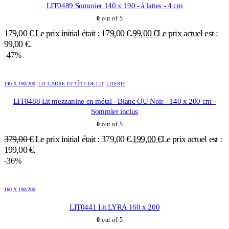
LIT0489 Sommier 140 x 190 - à lattes - 4 cm
0
out of 5
179,00
€
Le prix initial était : 179,00 €.
99,00
€
Le prix actuel est :
99,00 €.
-47%
140 X 190/200
,
LIT CADRE ET TÊTE DE LIT
,
LITERIE
LIT0488 Lit mezzanine en métal - Blanc OU Noir - 140 x 200 cm -
Sommier inclus
0
out of 5
379,00
€
Le prix initial était : 379,00 €.
199,00
€
Le prix actuel est :
199,00 €.
-36%
160 X 190/200
LIT0441 Lit LYRA 160 x 200
0
out of 5