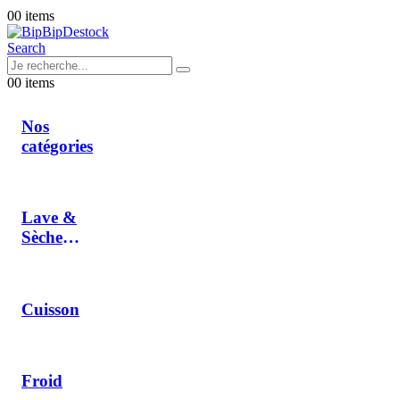
0
0 items
Search
0
0 items
Nos
catégories
Lave &
Sèche
Linge
Cuisson
Froid