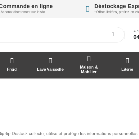
Commande en ligne
Déstockage Exp
* Achetez directement sur le site.
* Offres limitées, profitez-en vit
AP
04
Maison &
Froid
Lave Vaisselle
Literie
Mobilier
ipBip Destock collecte, utilise et protège les informations personnelles d