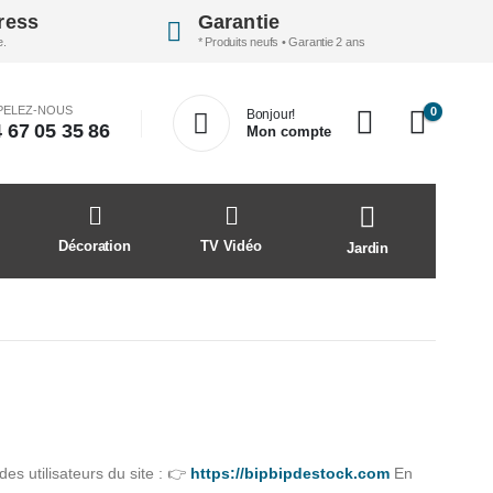
ress
Garantie
e.
* Produits neufs • Garantie 2 ans
PELEZ-NOUS
0
Bonjour!
 67 05 35 86
Mon compte
Décoration
TV Vidéo
Jardin
es utilisateurs du site : 👉
https://bipbipdestock.com
En