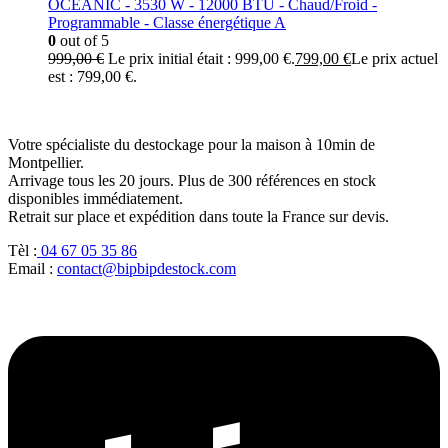
OCEANIC - 3530 W - 12000 BTU - Chaud/Froid -
Programmable - Classe énergétique A
0
out of 5
999,00
€
Le prix initial était : 999,00 €.
799,00
€
Le prix actuel
est : 799,00 €.
Votre spécialiste du destockage pour la maison à 10min de
Montpellier.
Arrivage tous les 20 jours. Plus de 300 références en stock
disponibles immédiatement.
Retrait sur place et expédition dans toute la France sur devis.
Tèl :
04 67 05 35 86
Email :
contact@bipbipdestock.com