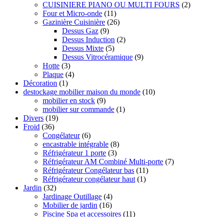
CUISINIERE PIANO OU MULTI FOURS
(2)
Four et Micro-onde
(11)
Gazinière Cuisinière
(26)
Dessus Gaz
(9)
Dessus Induction
(2)
Dessus Mixte
(5)
Dessus Vitrocéramique
(9)
Hotte
(3)
Plaque
(4)
Décoration
(1)
destockage mobilier maison du monde
(10)
mobilier en stock
(9)
mobilier sur commande
(1)
Divers
(19)
Froid
(36)
Congélateur
(6)
encastrable intégrable
(8)
Réfrigérateur 1 porte
(3)
Réfrigérateur AM Combiné Multi-porte
(7)
Réfrigérateur Congélateur bas
(11)
Réfrigérateur congélateur haut
(1)
Jardin
(32)
Jardinage Outillage
(4)
Mobilier de jardin
(16)
Piscine Spa et accessoires
(11)