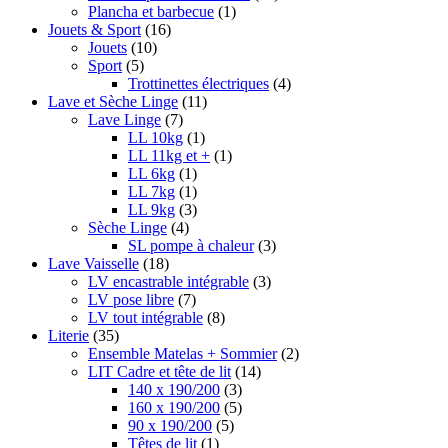
Plancha et barbecue
(1)
Jouets & Sport
(16)
Jouets
(10)
Sport
(5)
Trottinettes électriques
(4)
Lave et Sèche Linge
(11)
Lave Linge
(7)
LL 10kg
(1)
LL 11kg et +
(1)
LL 6kg
(1)
LL 7kg
(1)
LL 9kg
(3)
Sèche Linge
(4)
SL pompe à chaleur
(3)
Lave Vaisselle
(18)
LV encastrable intégrable
(3)
LV pose libre
(7)
LV tout intégrable
(8)
Literie
(35)
Ensemble Matelas + Sommier
(2)
LIT Cadre et tête de lit
(14)
140 x 190/200
(3)
160 x 190/200
(5)
90 x 190/200
(5)
Têtes de lit
(1)