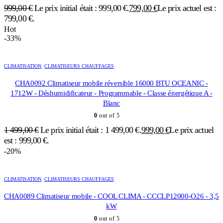
999,00
€
Le prix initial était : 999,00 €.
799,00
€
Le prix actuel est :
799,00 €.
Hot
-33%
CLIMATISATION
,
CLIMATISEURS CHAUFFAGES
CHA0092 Climatiseur mobile réversible 16000 BTU OCEANIC -
1712W - Déshumidificateur - Programmable - Classe énergétique A -
Blanc
0
out of 5
1 499,00
€
Le prix initial était : 1 499,00 €.
999,00
€
Le prix actuel
est : 999,00 €.
-20%
CLIMATISATION
,
CLIMATISEURS CHAUFFAGES
CHA0089 Climatiseur mobile - COOL CLIMA - CCCLP12000-O26 - 3,5
kW
0
out of 5