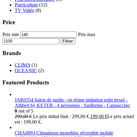
Puericulture
(12)
TV Vidéo
(8)
Price
Prix min
Prix max
Filtrer
Brands
CLIMA
(1)
OCEANIC
(2)
Featured Products
JAR0354 Salon de jardin - en résine imitation rotin tressé -
Allibert by KETER - 4 personnes - SanRemo - Cappuccino
0
out of 5
299,00
€
Le prix initial était : 299,00 €.
199,00
€
Le prix actuel
est : 199,00 €.
CHA0093 Climatiseur monobloc réversible mobile