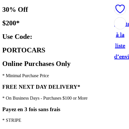
30% Off
$200*
Ajout
Ajout
Ajout
Ajout
Ajout
Ajout
à la
à la
à la
à la
à la
à la
Use Code:
liste
liste
liste
liste
liste
liste
PORTOCARS
d’env
d’env
d’env
d’env
d’env
d’env
Online Purchases Only
* Minimal Purchase Price
FREE NEXT DAY DELIVERY*
* On Business Days - Purchases $100 or More
Payez en 3 fois sans frais
* STRIPE