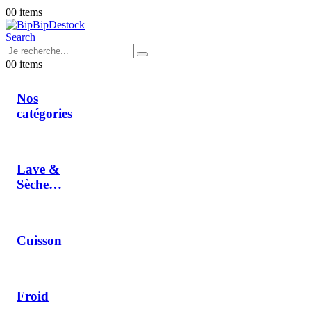
0
0 items
Search
0
0 items
Nos
catégories
Lave &
Sèche
Linge
Cuisson
Froid