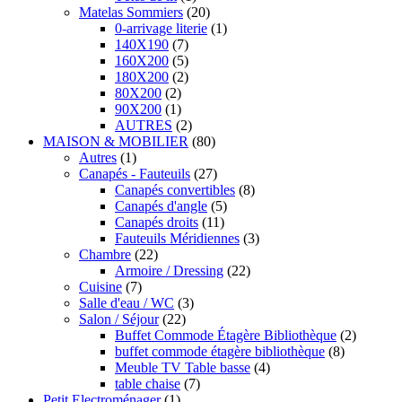
Matelas Sommiers
(20)
0-arrivage literie
(1)
140X190
(7)
160X200
(5)
180X200
(2)
80X200
(2)
90X200
(1)
AUTRES
(2)
MAISON & MOBILIER
(80)
Autres
(1)
Canapés - Fauteuils
(27)
Canapés convertibles
(8)
Canapés d'angle
(5)
Canapés droits
(11)
Fauteuils Méridiennes
(3)
Chambre
(22)
Armoire / Dressing
(22)
Cuisine
(7)
Salle d'eau / WC
(3)
Salon / Séjour
(22)
Buffet Commode Étagère Bibliothèque
(2)
buffet commode étagère bibliothèque
(8)
Meuble TV Table basse
(4)
table chaise
(7)
Petit Electroménager
(1)