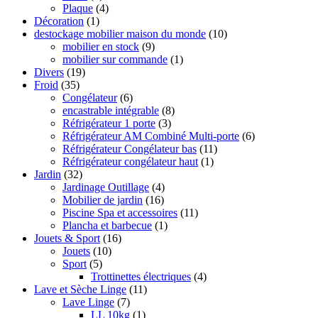
Plaque
(4)
Décoration
(1)
destockage mobilier maison du monde
(10)
mobilier en stock
(9)
mobilier sur commande
(1)
Divers
(19)
Froid
(35)
Congélateur
(6)
encastrable intégrable
(8)
Réfrigérateur 1 porte
(3)
Réfrigérateur AM Combiné Multi-porte
(6)
Réfrigérateur Congélateur bas
(11)
Réfrigérateur congélateur haut
(1)
Jardin
(32)
Jardinage Outillage
(4)
Mobilier de jardin
(16)
Piscine Spa et accessoires
(11)
Plancha et barbecue
(1)
Jouets & Sport
(16)
Jouets
(10)
Sport
(5)
Trottinettes électriques
(4)
Lave et Sèche Linge
(11)
Lave Linge
(7)
LL 10kg
(1)