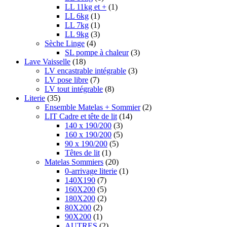
LL 11kg et +
(1)
LL 6kg
(1)
LL 7kg
(1)
LL 9kg
(3)
Sèche Linge
(4)
SL pompe à chaleur
(3)
Lave Vaisselle
(18)
LV encastrable intégrable
(3)
LV pose libre
(7)
LV tout intégrable
(8)
Literie
(35)
Ensemble Matelas + Sommier
(2)
LIT Cadre et tête de lit
(14)
140 x 190/200
(3)
160 x 190/200
(5)
90 x 190/200
(5)
Têtes de lit
(1)
Matelas Sommiers
(20)
0-arrivage literie
(1)
140X190
(7)
160X200
(5)
180X200
(2)
80X200
(2)
90X200
(1)
AUTRES
(2)