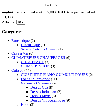
0
out of 5
15,00
€
Le prix initial était : 15,00 €.
10,00
€
Le prix actuel est :
10,00 €.
Afficher:
Categories
Bureautique
(2)
informatique
(1)
Sièges Fauteuils Chaises
(1)
Cave à Vin
(6)
CLIMATISEURS CHAUFFAGES
(6)
CHAUFFAGE
(3)
CLIMATISATION
(3)
Cuisson
(44)
CUISINIERE PIANO OU MULTI FOURS
(2)
Four et Micro-onde
(11)
Gazinière Cuisinière
(26)
Dessus Gaz
(9)
Dessus Induction
(2)
Dessus Mixte
(5)
Dessus Vitrocéramique
(9)
Hotte
(3)