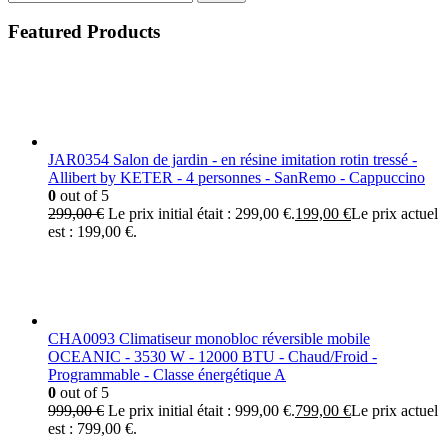
Featured Products
JAR0354 Salon de jardin - en résine imitation rotin tressé -
Allibert by KETER - 4 personnes - SanRemo - Cappuccino
0
out of 5
299,00
€
Le prix initial était : 299,00 €.
199,00
€
Le prix actuel
est : 199,00 €.
CHA0093 Climatiseur monobloc réversible mobile
OCEANIC - 3530 W - 12000 BTU - Chaud/Froid -
Programmable - Classe énergétique A
0
out of 5
999,00
€
Le prix initial était : 999,00 €.
799,00
€
Le prix actuel
est : 799,00 €.