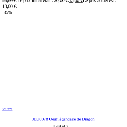
20,00
€
Le prix initial était : 20,00 €.
13,00
€
Le prix actuel est :
13,00 €.
-35%
JOUETS
JEU0078 Oeuf légendaire de Dragon
0
out of 5