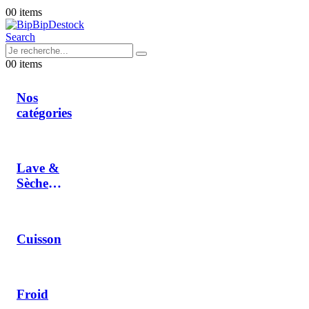
0
0 items
Search
0
0 items
Nos
catégories
Lave &
Sèche
Linge
Cuisson
Froid