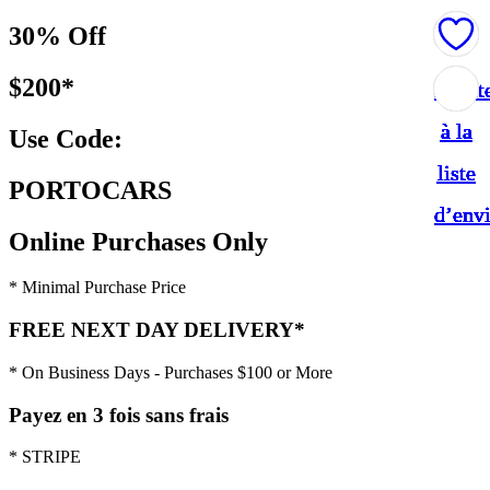
30% Off
$200*
Ajout
Ajout
Ajout
Ajout
Ajout
Ajout
Ajout
Ajout
Ajout
Ajout
à la
à la
à la
à la
à la
à la
à la
à la
à la
à la
Use Code:
liste
liste
liste
liste
liste
liste
liste
liste
liste
liste
PORTOCARS
d’env
d’env
d’env
d’env
d’env
d’env
d’env
d’env
d’env
d’env
Online Purchases Only
* Minimal Purchase Price
FREE NEXT DAY DELIVERY*
* On Business Days - Purchases $100 or More
Payez en 3 fois sans frais
* STRIPE