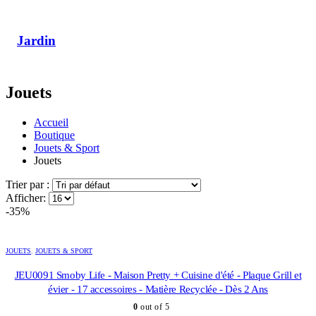
Jardin
Jouets
Accueil
Boutique
Jouets & Sport
Jouets
Trier par :
Afficher:
-35%
JOUETS
,
JOUETS & SPORT
JEU0091 Smoby Life - Maison Pretty + Cuisine d'été - Plaque Grill et
évier - 17 accessoires - Matière Recyclée - Dès 2 Ans
0
out of 5