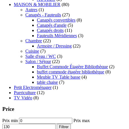
MAISON & MOBILIER
(80)
Autres
(1)
Canapés - Fauteuils
(27)
Canapés convertibles
(8)
Canapés d'angle
(5)
Canapés droits
(11)
Fauteuils Méridiennes
(3)
Chambre
(22)
Armoire / Dressing
(22)
Cuisine
(7)
Salle d'eau / WC
(3)
Salon / Séjour
(22)
Buffet Commode Étagère Bibliothèque
(2)
buffet commode étagère bibliothèque
(8)
Meuble TV Table basse
(4)
table chaise
(7)
Petit Electroménager
(1)
Puericulture
(12)
TV Vidéo
(8)
Price
Prix min
Prix max
Filtrer