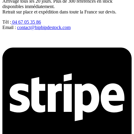
Arrivage tous les 20 jours. Plus de 300 références en stock
disponibles immédiatement.
Retrait sur place et expédition dans toute la France sur devis.
Tèl :
04 67 05 35 86
Email :
contact@bipbipdestock.com