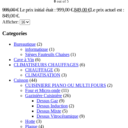
0
out of 5
999,00
€
Le prix initial était : 999,00 €.
849,00
€
Le prix actuel est :
849,00 €.
Afficher:
Categories
Bureautique
(2)
informatique
(1)
Sièges Fauteuils Chaises
(1)
Cave à Vin
(6)
CLIMATISEURS CHAUFFAGES
(6)
CHAUFFAGE
(3)
CLIMATISATION
(3)
Cuisson
(44)
CUISINIERE PIANO OU MULTI FOURS
(2)
Four et Micro-onde
(11)
Gazinière Cuisinière
(26)
Dessus Gaz
(9)
Dessus Induction
(2)
Dessus Mixte
(5)
Dessus Vitrocéramique
(9)
Hotte
(3)
Plaque
(4)