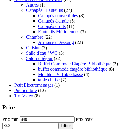
Autres
(1)
Canapés - Fauteuils
(27)
Canapés convertibles
(8)
Canapés d'angle
(5)
Canapés droits
(11)
Fauteuils Méridiennes
(3)
Chambre
(22)
Armoire / Dressing
(22)
Cuisine
(7)
Salle d'eau / WC
(3)
Salon / Séjour
(22)
Buffet Commode Étagère Bibliothèque
(2)
buffet commode étagère bibliothèque
(8)
Meuble TV Table basse
(4)
table chaise
(7)
Petit Electroménager
(1)
Puericulture
(12)
TV Vidéo
(8)
Price
Prix min
Prix max
Filtrer