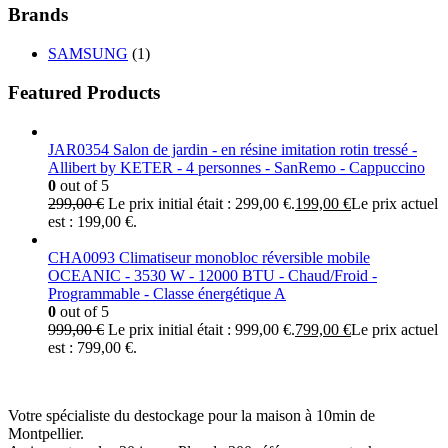
Brands
SAMSUNG
(1)
Featured Products
JAR0354 Salon de jardin - en résine imitation rotin tressé -
Allibert by KETER - 4 personnes - SanRemo - Cappuccino
0
out of 5
299,00
€
Le prix initial était : 299,00 €.
199,00
€
Le prix actuel
est : 199,00 €.
CHA0093 Climatiseur monobloc réversible mobile
OCEANIC - 3530 W - 12000 BTU - Chaud/Froid -
Programmable - Classe énergétique A
0
out of 5
999,00
€
Le prix initial était : 999,00 €.
799,00
€
Le prix actuel
est : 799,00 €.
Votre spécialiste du destockage pour la maison à 10min de
Montpellier.