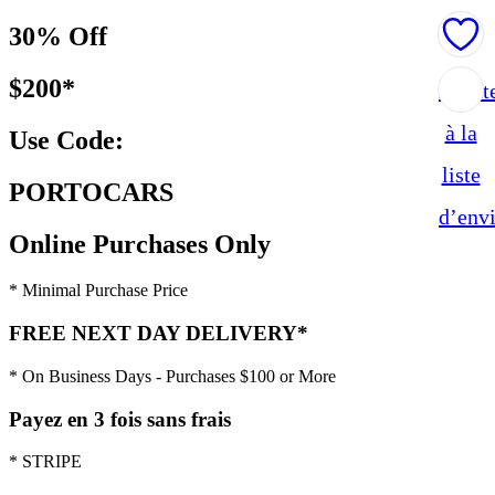
30% Off
$200*
Ajout
à la
Use Code:
liste
PORTOCARS
d’env
Online Purchases Only
* Minimal Purchase Price
FREE NEXT DAY DELIVERY*
* On Business Days - Purchases $100 or More
Payez en 3 fois sans frais
* STRIPE