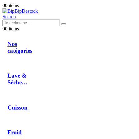
0
0 items
Search
0
0 items
Nos
catégories
Lave &
Sèche
Linge
Cuisson
Froid