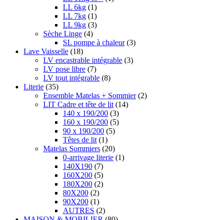
LL 6kg
(1)
LL 7kg
(1)
LL 9kg
(3)
Sèche Linge
(4)
SL pompe à chaleur
(3)
Lave Vaisselle
(18)
LV encastrable intégrable
(3)
LV pose libre
(7)
LV tout intégrable
(8)
Literie
(35)
Ensemble Matelas + Sommier
(2)
LIT Cadre et tête de lit
(14)
140 x 190/200
(3)
160 x 190/200
(5)
90 x 190/200
(5)
Têtes de lit
(1)
Matelas Sommiers
(20)
0-arrivage literie
(1)
140X190
(7)
160X200
(5)
180X200
(2)
80X200
(2)
90X200
(1)
AUTRES
(2)
MAISON & MOBILIER
(80)