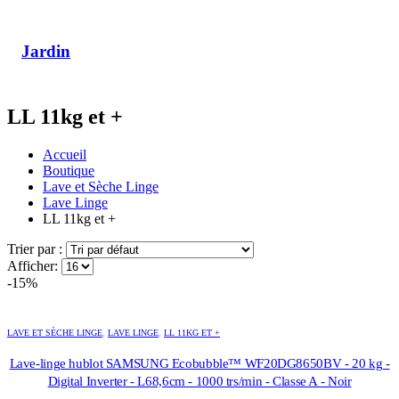
Jardin
LL 11kg et +
Accueil
Boutique
Lave et Sèche Linge
Lave Linge
LL 11kg et +
Trier par :
Afficher:
-15%
LAVE ET SÈCHE LINGE
,
LAVE LINGE
,
LL 11KG ET +
Lave-linge hublot SAMSUNG Ecobubble™ WF20DG8650BV - 20 kg -
Digital Inverter - L68,6cm - 1000 trs/min - Classe A - Noir