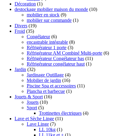
Décoration
(1)
destockage mobilier maison du monde
(10)
mobilier en stock
(9)
mobilier sur commande
(1)
Divers
(19)
Froid
(35)
Congélateur
(6)
encastrable intégrable
(8)
Réfrigérateur 1 porte
(3)
Réfrigérateur AM Combiné Multi-porte
(6)
Réfrigérateur Congélateur bas
(11)
Réfrigérateur congélateur haut
(1)
Jardin
(32)
Jardinage Outillage
(4)
Mobilier de jardin
(16)
Piscine Spa et accessoires
(11)
Plancha et barbecue
(1)
Jouets & Sport
(16)
Jouets
(10)
Sport
(5)
Trottinettes électriques
(4)
Lave et Sèche Linge
(11)
Lave Linge
(7)
LL 10kg
(1)
LL 11kg et +
(1)