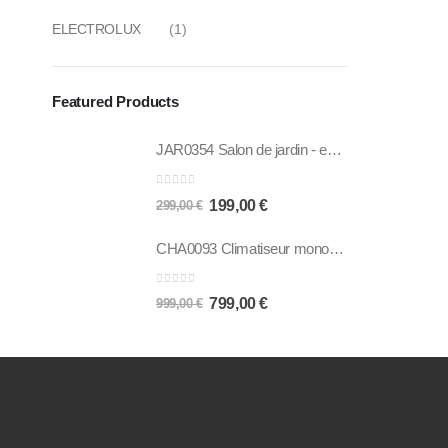
ELECTROLUX
(1)
Featured Products
JAR0354 Salon de jardin - en résine imitation rotin tressé - Allibert by KETER - 4 personnes - SanRemo - Cappuccino
0
out of 5
199,00
€
299,00
€
CHA0093 Climatiseur monobloc réversible mobile OCEANIC - 3530 W - 12000 BTU - Chaud/Froid - Programmable - Classe énergétique A
0
out of 5
799,00
€
999,00
€