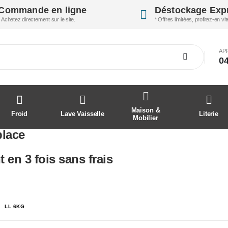
Commande en ligne
Déstockage Exp
* Achetez directement sur le site.
* Offres limitées, profitez-en vit
AP
04
Maison &
Froid
Lave Vaisselle
Literie
Mobilier
place
 en 3 fois sans frais
LL 6KG