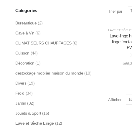
Categories
Trier par :
Bureautique
(2)
-17%
LAVE ET SÈCHE
Cave à Vin
(6)
Lave-linge h
linge front
CLIMATISEURS CHAUFFAGES
(6)
EW
Cuisson
(44)
0
Décoration
(1)
599,
destockage mobilier maison du monde
(10)
Divers
(19)
Froid
(34)
Afficher:
Jardin
(32)
Jouets & Sport
(16)
Lave et Sèche Linge
(12)