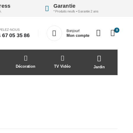
ress
Garantie
e.
* Produits neufs • Garantie 2 ans
PELEZ-NOUS
0
Bonjour!
 67 05 35 86
Mon compte
Décoration
TV Vidéo
Jardin