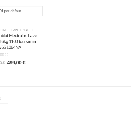
 LINGE
,
LAVE LINGE
,
LL 6KG
ublot Electrolux Lave-
al 6kg 1100 tours/min
6S1064NA
out of 5
499,00
€
00
€