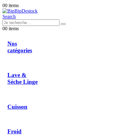
0
0 items
Search
0
0 items
Nos
catégories
Lave &
Sèche Linge
Cuisson
Froid