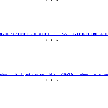
0
out of 5
DIV0167 CABINE DE DOUCHE 100X100X220 STYLE INDUTRIEL NOI
0
out of 5
timum – Kit de porte coulissante blanche 204x93cm – Aluminium avec amo
0
out of 5