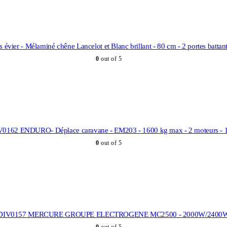
ier - Mélaminé chêne Lancelot et Blanc brillant - 80 cm - 2 portes battante
0
out of 5
0162 ENDURO- Déplace caravane - EM203 - 1600 kg max - 2 moteurs -
0
out of 5
DIV0157 MERCURE GROUPE ELECTROGENE MC2500 - 2000W/2400