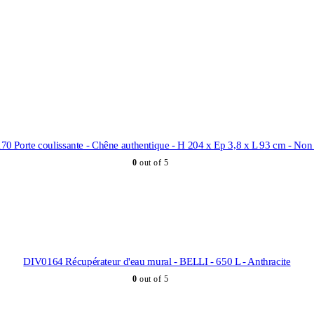
0 Porte coulissante - Chêne authentique - H 204 x Ep 3,8 x L 93 cm - Non
0
out of 5
DIV0164 Récupérateur d'eau mural - BELLI - 650 L - Anthracite
0
out of 5