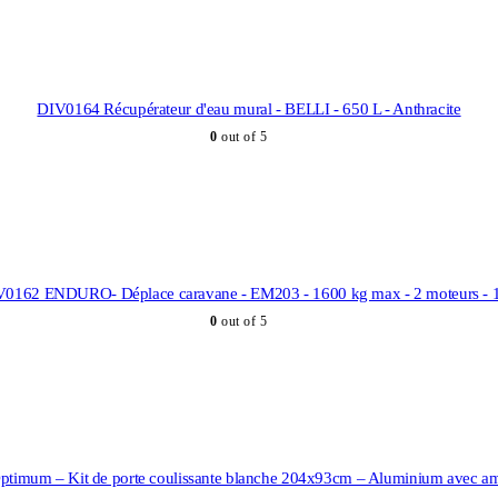
DIV0164 Récupérateur d'eau mural - BELLI - 650 L - Anthracite
0
out of 5
0162 ENDURO- Déplace caravane - EM203 - 1600 kg max - 2 moteurs -
0
out of 5
timum – Kit de porte coulissante blanche 204x93cm – Aluminium avec amo