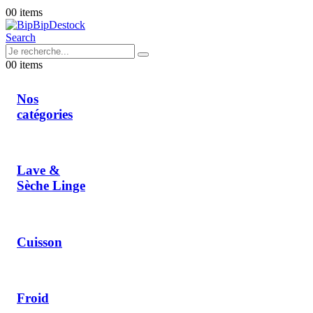
0
0 items
Search
0
0 items
Nos
catégories
Lave &
Sèche Linge
Cuisson
Froid