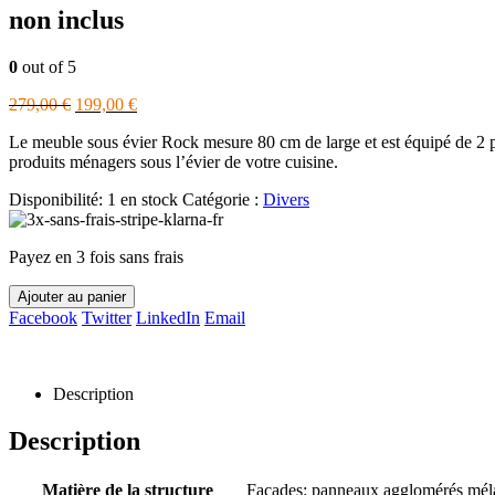
non inclus
0
out of 5
Le
Le
279,00
€
199,00
€
prix
prix
Le meuble sous évier Rock mesure 80 cm de large et est équipé de 2 po
initial
actuel
produits ménagers sous l’évier de votre cuisine.
était :
est :
279,00 €.
199,00 €.
Disponibilité:
1 en stock
Catégorie :
Divers
Payez en 3 fois sans frais
Ajouter au panier
Facebook
Twitter
LinkedIn
Email
Description
Description
Matière de la structure
Façades: panneaux agglomérés mé