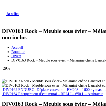
Jardin
DIV0163 Rock – Meuble sous évier – Mélami
non inclus
Accueil
Boutique
Divers
DIV0163 Rock – Meuble sous évier – Mélaminé chêne Lancelot et
-29%
DIV0162 ENDURO- Déplace caravane – EM203 – 1600 kg max – 2
DIV0164 Récupérateur d’eau mural – BELLI – 650 L – Anthracite
DIV0163 Rock – Meuble sous évier – Mélami