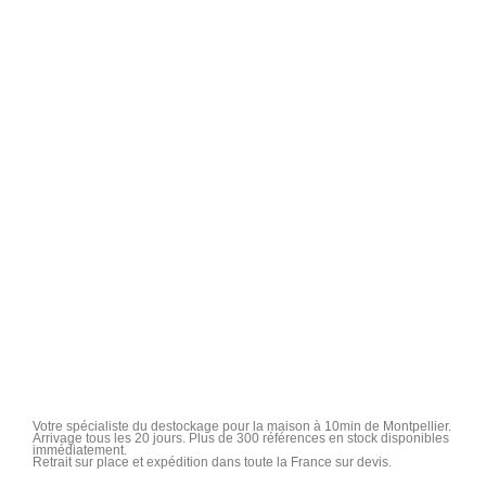
Votre spécialiste du destockage pour la maison à 10min de Montpellier.
Arrivage tous les 20 jours. Plus de 300 références en stock disponibles
immédiatement.
Retrait sur place et expédition dans toute la France sur devis.