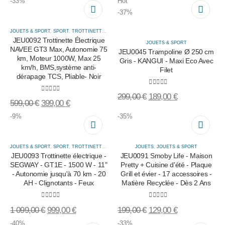
-33%
Hot
-37%
JOUETS & SPORT
,
SPORT
,
TROTTINETTES ÉLECTRIQUES
JEU0092 Trottinette Électrique
JOUETS & SPORT
NAVEE GT3 Max, Autonomie 75
JEU0045 Trampoline Ø 250 cm
km, Moteur 1000W, Max 25
Gris - KANGUI - Maxi Eco Avec
km/h, BMS,système anti-
Filet
dérapage TCS, Pliable- Noir
0
out of 5
299,00
€
189,00
€
0
out of 5
599,00
€
399,00
€
-9%
-35%
JOUETS & SPORT
,
SPORT
,
TROTTINETTES ÉLECTRIQUES
JOUETS
,
JOUETS & SPORT
JEU0093 Trottinette électrique -
JEU0091 Smoby Life - Maison
SEGWAY - GT1E - 1500 W - 11"
Pretty + Cuisine d'été - Plaque
- Autonomie jusqu'à 70 km - 20
Grill et évier - 17 accessoires -
AH - Clignotants - Feux
Matière Recyclée - Dès 2 Ans
0
out of 5
0
out of 5
1 099,00
€
999,00
€
199,00
€
129,00
€
-40%
-33%