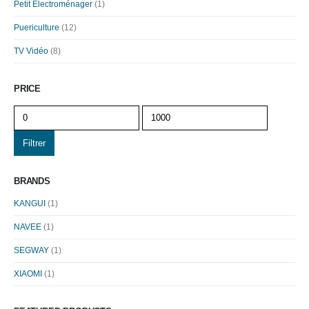
Petit Electroménager
(1)
Puericulture
(12)
TV Vidéo
(8)
PRICE
Filtrer
BRANDS
KANGUI
(1)
NAVEE
(1)
SEGWAY
(1)
XIAOMI
(1)