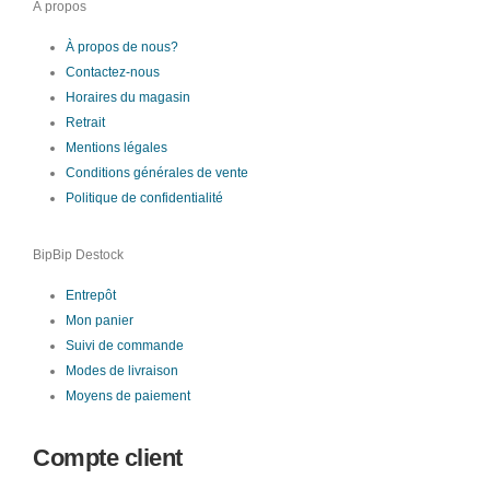
À propos
À propos de nous?
Contactez-nous
Horaires du magasin
Retrait
Mentions légales
Conditions générales de vente
Politique de confidentialité
BipBip Destock
Entrepôt
Mon panier
Suivi de commande
Modes de livraison
Moyens de paiement
Compte client