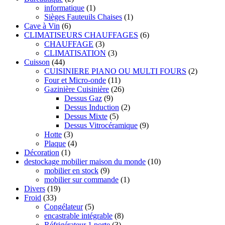
informatique
(1)
Sièges Fauteuils Chaises
(1)
Cave à Vin
(6)
CLIMATISEURS CHAUFFAGES
(6)
CHAUFFAGE
(3)
CLIMATISATION
(3)
Cuisson
(44)
CUISINIERE PIANO OU MULTI FOURS
(2)
Four et Micro-onde
(11)
Gazinière Cuisinière
(26)
Dessus Gaz
(9)
Dessus Induction
(2)
Dessus Mixte
(5)
Dessus Vitrocéramique
(9)
Hotte
(3)
Plaque
(4)
Décoration
(1)
destockage mobilier maison du monde
(10)
mobilier en stock
(9)
mobilier sur commande
(1)
Divers
(19)
Froid
(33)
Congélateur
(5)
encastrable intégrable
(8)
Réfrigérateur 1 porte
(3)