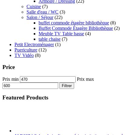
Armoire / Dressing
(22)
Cuisine
(7)
Salle d'eau / WC
(3)
Salon / Séjour
(22)
buffet commode étagère bibliothèque
(8)
Buffet Commode Étagère Bibliothèque
(2)
Meuble TV Table basse
(4)
table chaise
(7)
Petit Electroménager
(1)
Puericulture
(12)
TV Vidéo
(8)
Price
Prix min
Prix max
Filtrer
Featured Products