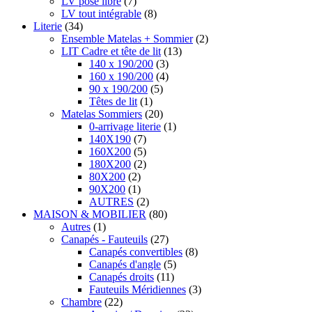
LV pose libre
(7)
LV tout intégrable
(8)
Literie
(34)
Ensemble Matelas + Sommier
(2)
LIT Cadre et tête de lit
(13)
140 x 190/200
(3)
160 x 190/200
(4)
90 x 190/200
(5)
Têtes de lit
(1)
Matelas Sommiers
(20)
0-arrivage literie
(1)
140X190
(7)
160X200
(5)
180X200
(2)
80X200
(2)
90X200
(1)
AUTRES
(2)
MAISON & MOBILIER
(80)
Autres
(1)
Canapés - Fauteuils
(27)
Canapés convertibles
(8)
Canapés d'angle
(5)
Canapés droits
(11)
Fauteuils Méridiennes
(3)
Chambre
(22)