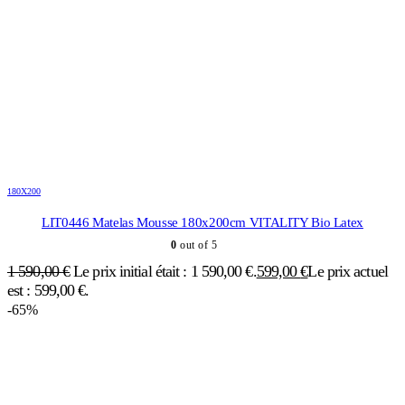
180X200
LIT0446 Matelas Mousse 180x200cm VITALITY Bio Latex
0
out of 5
1 590,00
€
Le prix initial était : 1 590,00 €.
599,00
€
Le prix actuel
est : 599,00 €.
-65%