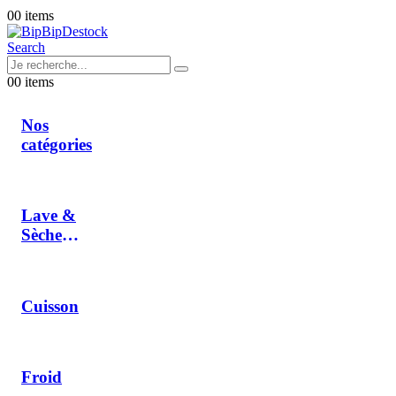
0
0 items
Search
0
0 items
Nos
catégories
Lave &
Sèche
Linge
Cuisson
Froid