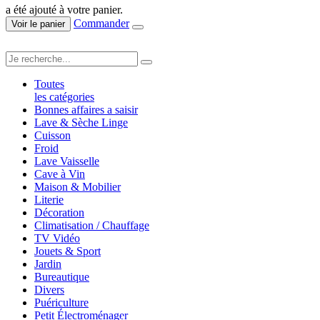
a été ajouté à votre panier.
Commander
Voir le panier
Toutes
les catégories
Bonnes affaires a saisir
Lave & Sèche Linge
Cuisson
Froid
Lave Vaisselle
Cave à Vin
Maison & Mobilier
Literie
Décoration
Climatisation / Chauffage
TV Vidéo
Jouets & Sport
Jardin
Bureautique
Divers
Puériculture
Petit Électroménager
AJOUTER AU PANIER
AJOUTER AU PANIER