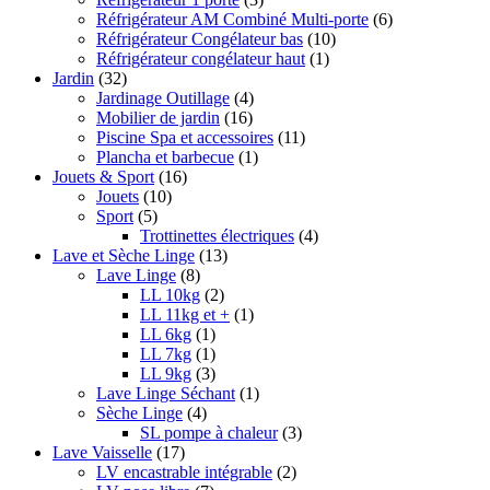
Réfrigérateur AM Combiné Multi-porte
(6)
Réfrigérateur Congélateur bas
(10)
Réfrigérateur congélateur haut
(1)
Jardin
(32)
Jardinage Outillage
(4)
Mobilier de jardin
(16)
Piscine Spa et accessoires
(11)
Plancha et barbecue
(1)
Jouets & Sport
(16)
Jouets
(10)
Sport
(5)
Trottinettes électriques
(4)
Lave et Sèche Linge
(13)
Lave Linge
(8)
LL 10kg
(2)
LL 11kg et +
(1)
LL 6kg
(1)
LL 7kg
(1)
LL 9kg
(3)
Lave Linge Séchant
(1)
Sèche Linge
(4)
SL pompe à chaleur
(3)
Lave Vaisselle
(17)
LV encastrable intégrable
(2)