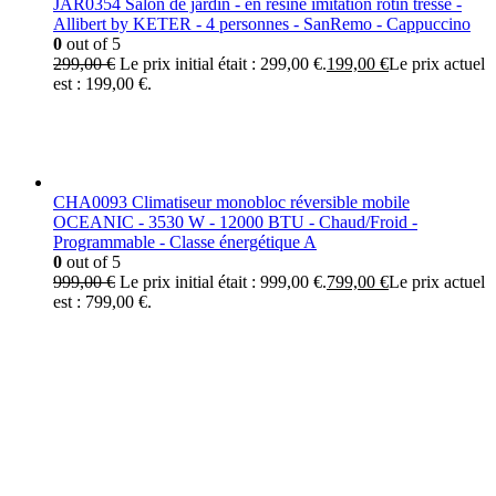
JAR0354 Salon de jardin - en résine imitation rotin tressé -
Allibert by KETER - 4 personnes - SanRemo - Cappuccino
0
out of 5
299,00
€
Le prix initial était : 299,00 €.
199,00
€
Le prix actuel
est : 199,00 €.
CHA0093 Climatiseur monobloc réversible mobile
OCEANIC - 3530 W - 12000 BTU - Chaud/Froid -
Programmable - Classe énergétique A
0
out of 5
999,00
€
Le prix initial était : 999,00 €.
799,00
€
Le prix actuel
est : 799,00 €.