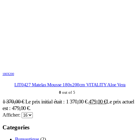
180X200
LIT0427 Matelas Mousse 180x200cm VITALITY Aloe Vera
0
out of 5
1 370,00
€
Le prix initial était : 1 370,00 €.
479,00
€
Le prix actuel
est : 479,00 €.
Afficher:
Categories
Bureautique
(2)