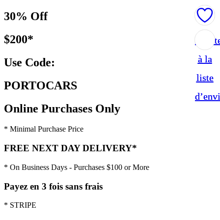
30% Off
$200*
Ajout
Ajout
à la
à la
Use Code:
liste
liste
PORTOCARS
d’env
d’env
Online Purchases Only
* Minimal Purchase Price
FREE NEXT DAY DELIVERY*
* On Business Days - Purchases $100 or More
Payez en 3 fois sans frais
* STRIPE