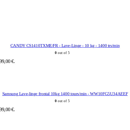
CANDY CS1410TXME/FR - Lave-Linge - 10 kg - 1400 trs/min
0
out of 5
399,00 €.
Samsung Lave-linge frontal 10kg 1400 tours/min - WW10FG5U34AEEF
0
out of 5
599,00 €.