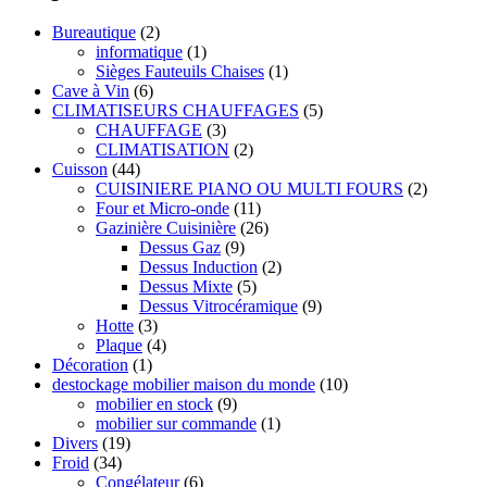
Bureautique
(2)
informatique
(1)
Sièges Fauteuils Chaises
(1)
Cave à Vin
(6)
CLIMATISEURS CHAUFFAGES
(5)
CHAUFFAGE
(3)
CLIMATISATION
(2)
Cuisson
(44)
CUISINIERE PIANO OU MULTI FOURS
(2)
Four et Micro-onde
(11)
Gazinière Cuisinière
(26)
Dessus Gaz
(9)
Dessus Induction
(2)
Dessus Mixte
(5)
Dessus Vitrocéramique
(9)
Hotte
(3)
Plaque
(4)
Décoration
(1)
destockage mobilier maison du monde
(10)
mobilier en stock
(9)
mobilier sur commande
(1)
Divers
(19)
Froid
(34)
Congélateur
(6)