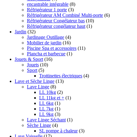
encastrable intégrable
(8)
Réfrigérateur 1 porte
(3)
Réfrigérateur AM Combiné Multi-porte
(6)
Réfrigérateur Congélateur bas
(10)
Réfrigérateur congélateur haut
(1)
Jardin
(32)
Jardinage Outillage
(4)
Mobilier de jardin
(16)
Piscine Spa et accessoires
(11)
Plancha et barbecue
(1)
Jouets & Sport
(16)
Jouets
(10)
Sport
(5)
Trottinettes électriques
(4)
Lave et Sèche Linge
(13)
Lave Linge
(8)
LL 10kg
(2)
LL 11kg et +
(1)
LL 6kg
(1)
LL 7kg
(1)
LL 9kg
(3)
Lave Linge Séchant
(1)
Sèche Linge
(4)
SL pompe à chaleur
(3)
Lave Vaisselle
(17)