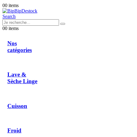
0
0 items
Search
0
0 items
Nos
catégories
Lave &
Sèche Linge
Cuisson
Froid