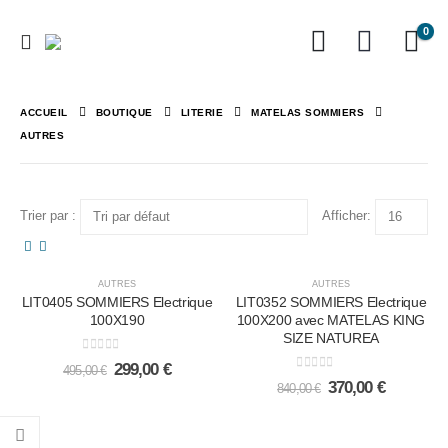
0
ACCUEIL
BOUTIQUE
LITERIE
MATELAS SOMMIERS
AUTRES
Trier par :
Afficher:
-40%
-56%
AUTRES
AUTRES
LIT0405 SOMMIERS Electrique
LIT0352 SOMMIERS Electrique
100X190
100X200 avec MATELAS KING
SIZE NATUREA
0
out of 5
299,00
€
495,00
€
0
out of 5
370,00
€
840,00
€