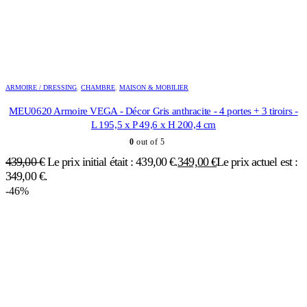
ARMOIRE / DRESSING
,
CHAMBRE
,
MAISON & MOBILIER
MEU0620 Armoire VEGA - Décor Gris anthracite - 4 portes + 3 tiroirs -
L 195,5 x P 49,6 x H 200,4 cm
0
out of 5
439,00
€
Le prix initial était : 439,00 €.
349,00
€
Le prix actuel est :
349,00 €.
-46%