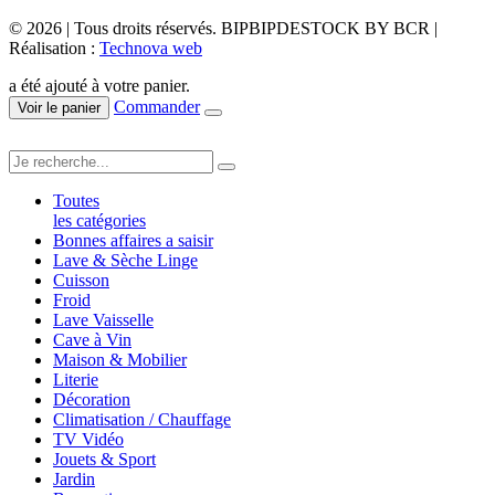
© 2026 | Tous droits réservés. BIPBIPDESTOCK BY BCR |
Réalisation :
Technova web
a été ajouté à votre panier.
Commander
Voir le panier
Toutes
les catégories
Bonnes affaires a saisir
Lave & Sèche Linge
Cuisson
Froid
Lave Vaisselle
Cave à Vin
Maison & Mobilier
Literie
Décoration
Climatisation / Chauffage
TV Vidéo
Jouets & Sport
Jardin