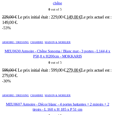
chêne
0
out of 5
229,00
€
Le prix initial était : 229,00 €.
149,00
€
Le prix actuel est :
149,00 €.
-53%
ARMOIRE / DRESSING
,
CHAMBRE
,
MAISON & MOBILIER
MEU0630 Armoire - Chêne Sonoma / Blanc mat - 3 portes - L144,4 x
P58,8 x H200cm - MOKKARIS
0
out of 5
599,00
€
Le prix initial était : 599,00 €.
279,00
€
Le prix actuel est :
279,00 €.
-30%
ARMOIRE / DRESSING
,
CHAMBRE
,
MAISON & MOBILIER
MEU0607 Armoire - Décor blanc - 4 portes battantes + 2 miroirs + 2
tiroirs - L 160 x H 185 x P 51 cm