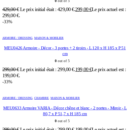
0
out of 5
429,00
€
Le prix initial était : 429,00 €.
299,00
€
Le prix actuel est :
299,00 €.
-33%
ARMOIRE / DRESSING
,
MAISON & MOBILIER
MEU0426 Armoire - Décor - 3 portes + 2 tiroirs - L 120 x H 185 x P 51
cm
0
out of 5
299,00
€
Le prix initial était : 299,00 €.
199,00
€
Le prix actuel est :
199,00 €.
-33%
ARMOIRE / DRESSING
,
CHAMBRE
,
MAISON & MOBILIER
MEU0633 Armoire VARIA - Décor chêne et blanc - 2 portes - Miroir - L
80,7 x P 51,7 x H 185 cm
0
out of 5
299,00
€
Le prix initial était : 299,00 €.
199,00
€
Le prix actuel est :