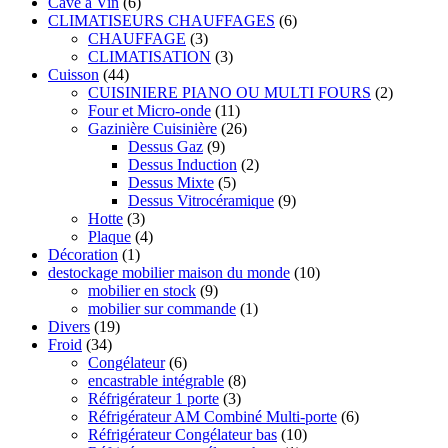
Cave à Vin
(6)
CLIMATISEURS CHAUFFAGES
(6)
CHAUFFAGE
(3)
CLIMATISATION
(3)
Cuisson
(44)
CUISINIERE PIANO OU MULTI FOURS
(2)
Four et Micro-onde
(11)
Gazinière Cuisinière
(26)
Dessus Gaz
(9)
Dessus Induction
(2)
Dessus Mixte
(5)
Dessus Vitrocéramique
(9)
Hotte
(3)
Plaque
(4)
Décoration
(1)
destockage mobilier maison du monde
(10)
mobilier en stock
(9)
mobilier sur commande
(1)
Divers
(19)
Froid
(34)
Congélateur
(6)
encastrable intégrable
(8)
Réfrigérateur 1 porte
(3)
Réfrigérateur AM Combiné Multi-porte
(6)
Réfrigérateur Congélateur bas
(10)