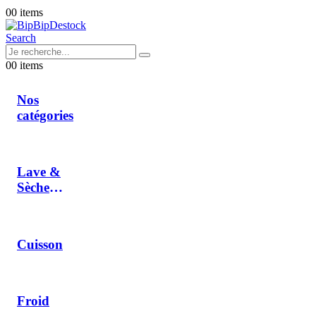
0
0 items
Search
0
0 items
Nos
catégories
Lave &
Sèche
Linge
Cuisson
Froid