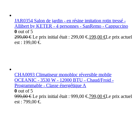
JAR0354 Salon de jardin - en résine imitation rotin tressé -
Allibert by KETER - 4 personnes - SanRemo - Cappuccino
0
out of 5
299,00
€
Le prix initial était : 299,00 €.
199,00
€
Le prix actuel
est : 199,00 €.
CHA0093 Climatiseur monobloc réversible mobile
OCEANIC - 3530 W - 12000 BTU - Chaud/Froid -
Programmable - Classe énergétique A
0
out of 5
999,00
€
Le prix initial était : 999,00 €.
799,00
€
Le prix actuel
est : 799,00 €.