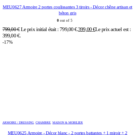
MEU0627 Armoire 2 portes coulissantes 3 tiroirs - Décor chêne artisan et
béton gris
0
out of 5
799,00
€
Le prix initial était : 799,00 €.
399,00
€
Le prix actuel est :
399,00 €.
-17%
ARMOIRE / DRESSING
,
CHAMBRE
,
MAISON & MOBILIER
MEU0625 Armoire - Décor blanc - 2 portes battantes + 1 miroir + 2