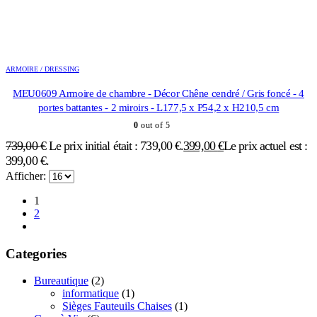
ARMOIRE / DRESSING
MEU0609 Armoire de chambre - Décor Chêne cendré / Gris foncé - 4
portes battantes - 2 miroirs - L177,5 x P54,2 x H210,5 cm
0
out of 5
739,00
€
Le prix initial était : 739,00 €.
399,00
€
Le prix actuel est :
399,00 €.
Afficher:
1
2
Categories
Bureautique
(2)
informatique
(1)
Sièges Fauteuils Chaises
(1)