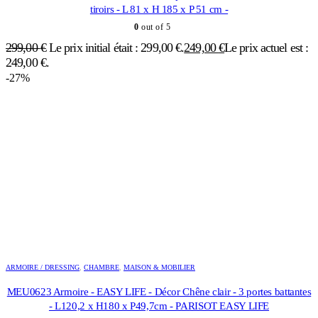
tiroirs - L 81 x H 185 x P 51 cm -
0
out of 5
299,00
€
Le prix initial était : 299,00 €.
249,00
€
Le prix actuel est :
249,00 €.
-27%
ARMOIRE / DRESSING
,
CHAMBRE
,
MAISON & MOBILIER
MEU0623 Armoire - EASY LIFE - Décor Chêne clair - 3 portes battantes
- L120,2 x H180 x P49,7cm - PARISOT EASY LIFE