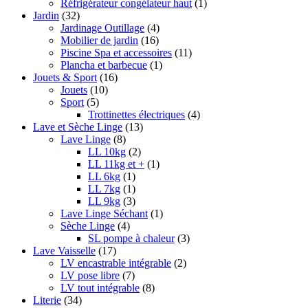
Réfrigérateur congélateur haut
(1)
Jardin
(32)
Jardinage Outillage
(4)
Mobilier de jardin
(16)
Piscine Spa et accessoires
(11)
Plancha et barbecue
(1)
Jouets & Sport
(16)
Jouets
(10)
Sport
(5)
Trottinettes électriques
(4)
Lave et Sèche Linge
(13)
Lave Linge
(8)
LL 10kg
(2)
LL 11kg et +
(1)
LL 6kg
(1)
LL 7kg
(1)
LL 9kg
(3)
Lave Linge Séchant
(1)
Sèche Linge
(4)
SL pompe à chaleur
(3)
Lave Vaisselle
(17)
LV encastrable intégrable
(2)
LV pose libre
(7)
LV tout intégrable
(8)
Literie
(34)