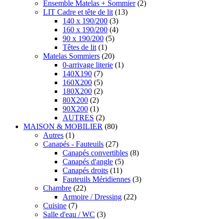
Ensemble Matelas + Sommier
(2)
LIT Cadre et tête de lit
(13)
140 x 190/200
(3)
160 x 190/200
(4)
90 x 190/200
(5)
Têtes de lit
(1)
Matelas Sommiers
(20)
0-arrivage literie
(1)
140X190
(7)
160X200
(5)
180X200
(2)
80X200
(2)
90X200
(1)
AUTRES
(2)
MAISON & MOBILIER
(80)
Autres
(1)
Canapés - Fauteuils
(27)
Canapés convertibles
(8)
Canapés d'angle
(5)
Canapés droits
(11)
Fauteuils Méridiennes
(3)
Chambre
(22)
Armoire / Dressing
(22)
Cuisine
(7)
Salle d'eau / WC
(3)