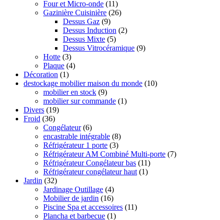
Four et Micro-onde
(11)
Gazinière Cuisinière
(26)
Dessus Gaz
(9)
Dessus Induction
(2)
Dessus Mixte
(5)
Dessus Vitrocéramique
(9)
Hotte
(3)
Plaque
(4)
Décoration
(1)
destockage mobilier maison du monde
(10)
mobilier en stock
(9)
mobilier sur commande
(1)
Divers
(19)
Froid
(36)
Congélateur
(6)
encastrable intégrable
(8)
Réfrigérateur 1 porte
(3)
Réfrigérateur AM Combiné Multi-porte
(7)
Réfrigérateur Congélateur bas
(11)
Réfrigérateur congélateur haut
(1)
Jardin
(32)
Jardinage Outillage
(4)
Mobilier de jardin
(16)
Piscine Spa et accessoires
(11)
Plancha et barbecue
(1)