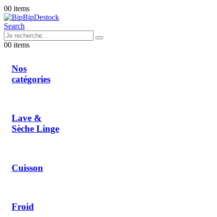
0
0 items
Search
0
0 items
Nos
catégories
Lave &
Sèche Linge
Cuisson
Froid