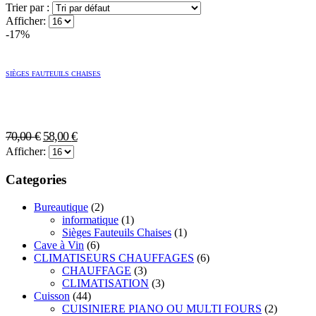
Trier par :
Afficher:
-17%
SIÈGES FAUTEUILS CHAISES
Le
Le
70,00
€
58,00
€
prix
prix
Afficher:
initial
actuel
Categories
était :
est :
70,00 €.
58,00 €.
Bureautique
(2)
informatique
(1)
Sièges Fauteuils Chaises
(1)
Cave à Vin
(6)
CLIMATISEURS CHAUFFAGES
(6)
CHAUFFAGE
(3)
CLIMATISATION
(3)
Cuisson
(44)
CUISINIERE PIANO OU MULTI FOURS
(2)