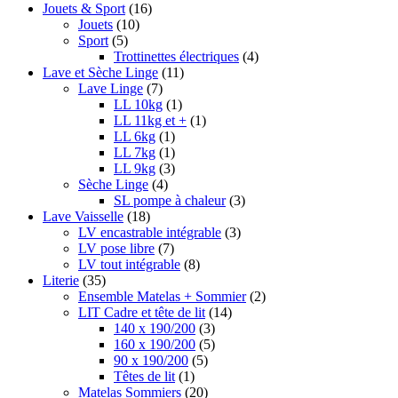
Jouets & Sport
(16)
Jouets
(10)
Sport
(5)
Trottinettes électriques
(4)
Lave et Sèche Linge
(11)
Lave Linge
(7)
LL 10kg
(1)
LL 11kg et +
(1)
LL 6kg
(1)
LL 7kg
(1)
LL 9kg
(3)
Sèche Linge
(4)
SL pompe à chaleur
(3)
Lave Vaisselle
(18)
LV encastrable intégrable
(3)
LV pose libre
(7)
LV tout intégrable
(8)
Literie
(35)
Ensemble Matelas + Sommier
(2)
LIT Cadre et tête de lit
(14)
140 x 190/200
(3)
160 x 190/200
(5)
90 x 190/200
(5)
Têtes de lit
(1)
Matelas Sommiers
(20)