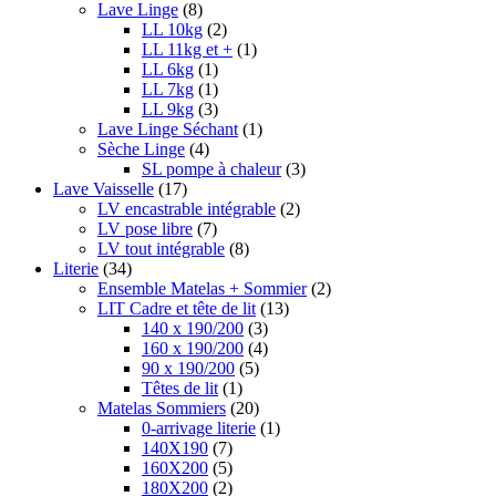
Lave Linge
(8)
LL 10kg
(2)
LL 11kg et +
(1)
LL 6kg
(1)
LL 7kg
(1)
LL 9kg
(3)
Lave Linge Séchant
(1)
Sèche Linge
(4)
SL pompe à chaleur
(3)
Lave Vaisselle
(17)
LV encastrable intégrable
(2)
LV pose libre
(7)
LV tout intégrable
(8)
Literie
(34)
Ensemble Matelas + Sommier
(2)
LIT Cadre et tête de lit
(13)
140 x 190/200
(3)
160 x 190/200
(4)
90 x 190/200
(5)
Têtes de lit
(1)
Matelas Sommiers
(20)
0-arrivage literie
(1)
140X190
(7)
160X200
(5)
180X200
(2)