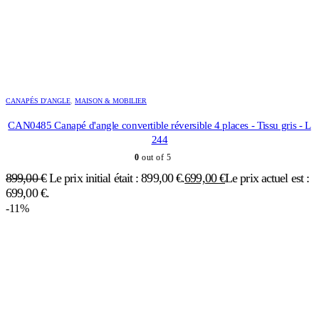
CANAPÉS D'ANGLE
,
MAISON & MOBILIER
CAN0485 Canapé d'angle convertible réversible 4 places - Tissu gris - L
244
0
out of 5
899,00
€
Le prix initial était : 899,00 €.
699,00
€
Le prix actuel est :
699,00 €.
-11%