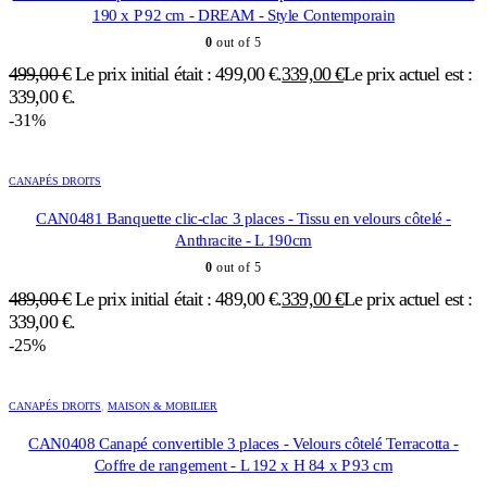
190 x P 92 cm - DREAM - Style Contemporain
0
out of 5
499,00
€
Le prix initial était : 499,00 €.
339,00
€
Le prix actuel est :
339,00 €.
-31%
CANAPÉS DROITS
CAN0481 Banquette clic-clac 3 places - Tissu en velours côtelé -
Anthracite - L 190cm
0
out of 5
489,00
€
Le prix initial était : 489,00 €.
339,00
€
Le prix actuel est :
339,00 €.
-25%
CANAPÉS DROITS
,
MAISON & MOBILIER
CAN0408 Canapé convertible 3 places - Velours côtelé Terracotta -
Coffre de rangement - L 192 x H 84 x P 93 cm