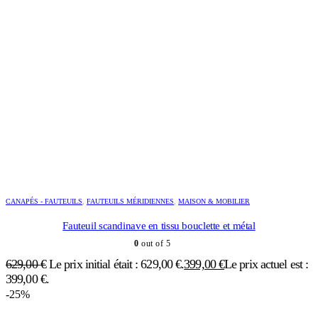
CANAPÉS - FAUTEUILS
,
FAUTEUILS MÉRIDIENNES
,
MAISON & MOBILIER
Fauteuil scandinave en tissu bouclette et métal
0
out of 5
629,00
€
Le prix initial était : 629,00 €.
399,00
€
Le prix actuel est :
399,00 €.
-25%