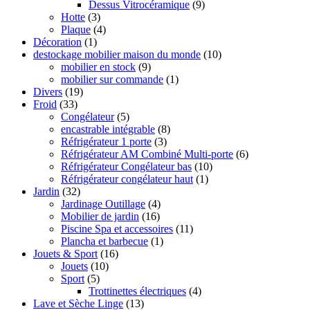
Dessus Vitrocéramique
(9)
Hotte
(3)
Plaque
(4)
Décoration
(1)
destockage mobilier maison du monde
(10)
mobilier en stock
(9)
mobilier sur commande
(1)
Divers
(19)
Froid
(33)
Congélateur
(5)
encastrable intégrable
(8)
Réfrigérateur 1 porte
(3)
Réfrigérateur AM Combiné Multi-porte
(6)
Réfrigérateur Congélateur bas
(10)
Réfrigérateur congélateur haut
(1)
Jardin
(32)
Jardinage Outillage
(4)
Mobilier de jardin
(16)
Piscine Spa et accessoires
(11)
Plancha et barbecue
(1)
Jouets & Sport
(16)
Jouets
(10)
Sport
(5)
Trottinettes électriques
(4)
Lave et Sèche Linge
(13)