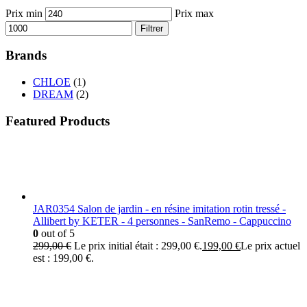
Prix min
Prix max
Filtrer
Brands
CHLOE
(1)
DREAM
(2)
Featured Products
JAR0354 Salon de jardin - en résine imitation rotin tressé -
Allibert by KETER - 4 personnes - SanRemo - Cappuccino
0
out of 5
299,00
€
Le prix initial était : 299,00 €.
199,00
€
Le prix actuel
est : 199,00 €.