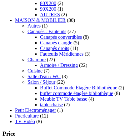
80X200
(2)
90X200
(1)
AUTRES
(2)
MAISON & MOBILIER
(80)
Autres
(1)
Canapés - Fauteuils
(27)
Canapés convertibles
(8)
Canapés d'angle
(5)
Canapés droits
(11)
Fauteuils Méridiennes
(3)
Chambre
(22)
Armoire / Dressing
(22)
Cuisine
(7)
Salle d'eau / WC
(3)
Salon / Séjour
(22)
Buffet Commode Étagère Bibliothèque
(2)
buffet commode étagère bibliothèque
(8)
Meuble TV Table basse
(4)
table chaise
(7)
Petit Electroménager
(1)
Puericulture
(12)
TV Vidéo
(8)
Price