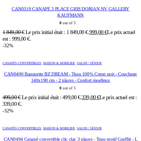
CAN0319 CANAPE 3 PLACE GRIS DORIAN NV GALLERY
KAUFMANN
0
out of 5
1 849,00
€
Le prix initial était : 1 849,00 €.
999,00
€
Le prix actuel
est : 999,00 €.
-32%
CANAPÉS CONVERTIBLES
,
MAISON & MOBILIER
,
SALON / SÉJOUR
CAN0490 Banquette BZ DREAM - Tissu 100% Coton noir - Couchage
140x190 cm - 2 places - Confort moelleux
0
out of 5
499,00
€
Le prix initial était : 499,00 €.
339,00
€
Le prix actuel est :
339,00 €.
-32%
CANAPÉS CONVERTIBLES
,
MAISON & MOBILIER
,
SALON / SÉJOUR
CAN0494 Canapé convertible clic clac 3 places - Tissu motif Graffiti - L