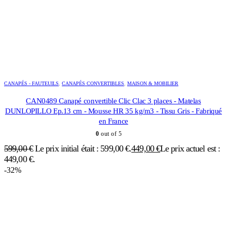
CANAPÉS - FAUTEUILS
,
CANAPÉS CONVERTIBLES
,
MAISON & MOBILIER
CAN0489 Canapé convertible Clic Clac 3 places - Matelas
DUNLOPILLO Ep.13 cm - Mousse HR 35 kg/m3 - Tissu Gris - Fabriqué
en France
0
out of 5
599,00
€
Le prix initial était : 599,00 €.
449,00
€
Le prix actuel est :
449,00 €.
-32%