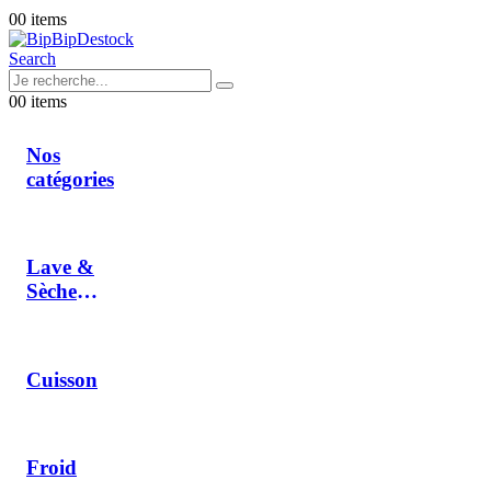
0
0 items
Search
0
0 items
Nos
catégories
Lave &
Sèche
Linge
Cuisson
Froid