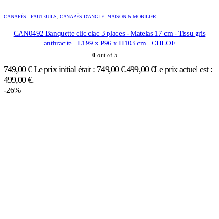
CANAPÉS - FAUTEUILS
,
CANAPÉS D'ANGLE
,
MAISON & MOBILIER
CAN0492 Banquette clic clac 3 places - Matelas 17 cm - Tissu gris
anthracite - L199 x P96 x H103 cm - CHLOE
0
out of 5
749,00
€
Le prix initial était : 749,00 €.
499,00
€
Le prix actuel est :
499,00 €.
-26%