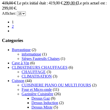
419,00
€
Le prix initial était : 419,00 €.
299,00
€
Le prix actuel est :
299,00 €.
Afficher:
1
2
Categories
Bureautique
(2)
informatique
(1)
Sièges Fauteuils Chaises
(1)
Cave à Vin
(6)
CLIMATISEURS CHAUFFAGES
(6)
CHAUFFAGE
(3)
CLIMATISATION
(3)
Cuisson
(44)
CUISINIERE PIANO OU MULTI FOURS
(2)
Four et Micro-onde
(11)
Gazinière Cuisinière
(26)
Dessus Gaz
(9)
Dessus Induction
(2)
Dessus Mixte
(5)