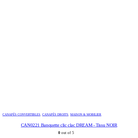
CANAPÉS CONVERTIBLES
,
CANAPÉS DROITS
,
MAISON & MOBILIER
CAN0221 Banquette clic clac DREAM - Tissu NOIR
0
out of 5