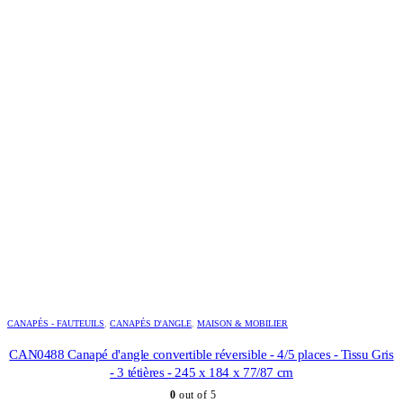
CANAPÉS - FAUTEUILS
,
CANAPÉS D'ANGLE
,
MAISON & MOBILIER
CAN0488 Canapé d'angle convertible réversible - 4/5 places - Tissu Gris
- 3 tétières - 245 x 184 x 77/87 cm
0
out of 5