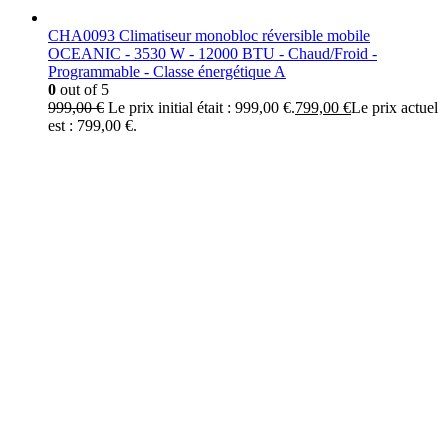
CHA0093 Climatiseur monobloc réversible mobile
OCEANIC - 3530 W - 12000 BTU - Chaud/Froid -
Programmable - Classe énergétique A
0
out of 5
999,00
€
Le prix initial était : 999,00 €.
799,00
€
Le prix actuel
est : 799,00 €.