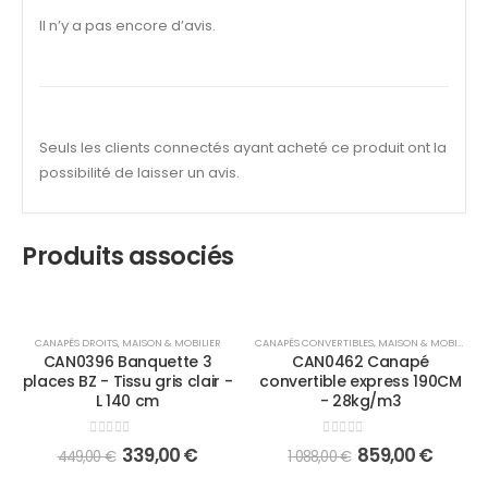
Il n’y a pas encore d’avis.
Seuls les clients connectés ayant acheté ce produit ont la
possibilité de laisser un avis.
Produits associés
-24%
-21%
CANAPÉS DROITS
,
MAISON & MOBILIER
CANAPÉS CONVERTIBLES
,
MAISON & MOBILIER
CAN0396 Banquette 3
CAN0462 Canapé
places BZ - Tissu gris clair -
convertible express 190CM
L 140 cm
- 28kg/m3
0
out of 5
0
out of 5
339,00
€
859,00
€
449,00
€
1 088,00
€