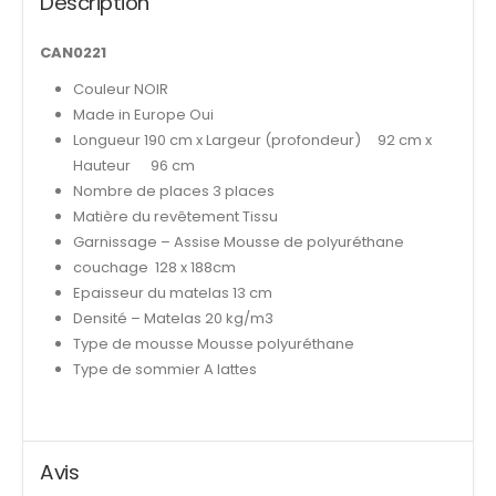
Description
CAN0221
Couleur NOIR
Made in Europe Oui
Longueur 190 cm x Largeur (profondeur) 92 cm x
Hauteur 96 cm
Nombre de places 3 places
Matière du revêtement Tissu
Garnissage – Assise Mousse de polyuréthane
couchage 128 x 188cm
Epaisseur du matelas 13 cm
Densité – Matelas 20 kg/m3
Type de mousse Mousse polyuréthane
Type de sommier A lattes
Avis