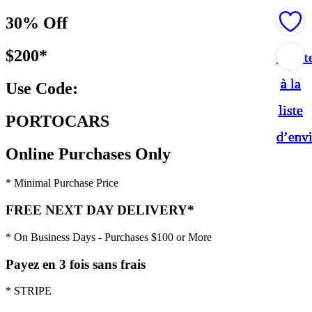
30% Off
$200*
Ajout
Ajout
Ajout
Ajout
Ajout
à la
à la
à la
à la
à la
Use Code:
liste
liste
liste
liste
liste
PORTOCARS
d’env
d’env
d’env
d’env
d’env
Online Purchases Only
* Minimal Purchase Price
FREE NEXT DAY DELIVERY*
* On Business Days - Purchases $100 or More
Payez en 3 fois sans frais
* STRIPE