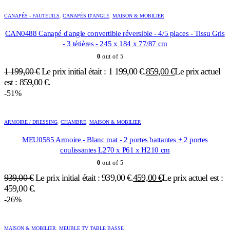
CANAPÉS - FAUTEUILS
,
CANAPÉS D'ANGLE
,
MAISON & MOBILIER
CAN0488 Canapé d'angle convertible réversible - 4/5 places - Tissu Gris
- 3 tétières - 245 x 184 x 77/87 cm
0
out of 5
1 199,00
€
Le prix initial était : 1 199,00 €.
859,00
€
Le prix actuel
est : 859,00 €.
-51%
ARMOIRE / DRESSING
,
CHAMBRE
,
MAISON & MOBILIER
MEU0585 Armoire - Blanc mat - 2 portes battantes + 2 portes
coulissantes L270 x P61 x H210 cm
0
out of 5
939,00
€
Le prix initial était : 939,00 €.
459,00
€
Le prix actuel est :
459,00 €.
-26%
MAISON & MOBILIER
,
MEUBLE TV TABLE BASSE