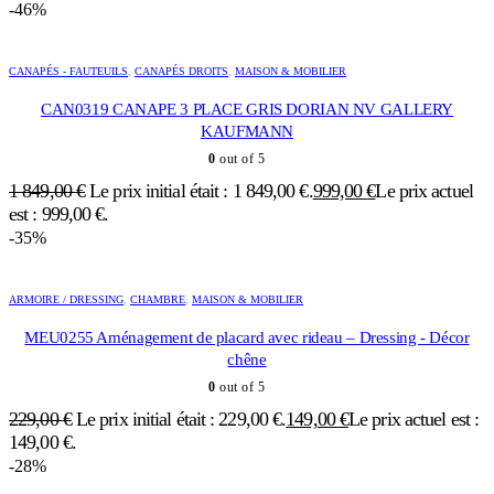
-46%
CANAPÉS - FAUTEUILS
,
CANAPÉS DROITS
,
MAISON & MOBILIER
CAN0319 CANAPE 3 PLACE GRIS DORIAN NV GALLERY
KAUFMANN
0
out of 5
1 849,00
€
Le prix initial était : 1 849,00 €.
999,00
€
Le prix actuel
est : 999,00 €.
-35%
ARMOIRE / DRESSING
,
CHAMBRE
,
MAISON & MOBILIER
MEU0255 Aménagement de placard avec rideau – Dressing - Décor
chêne
0
out of 5
229,00
€
Le prix initial était : 229,00 €.
149,00
€
Le prix actuel est :
149,00 €.
-28%