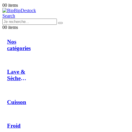
0
0 items
Search
0
0 items
Nos
catégories
Lave &
Sèche
Linge
Cuisson
Froid