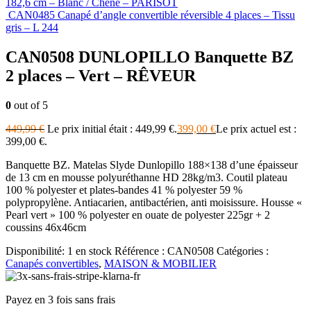
182,6 cm – Blanc / Chêne – PARISOT
CAN0485 Canapé d’angle convertible réversible 4 places – Tissu
gris – L 244
CAN0508 DUNLOPILLO Banquette BZ
2 places – Vert – RÊVEUR
0
out of 5
449,99
€
Le prix initial était : 449,99 €.
399,00
€
Le prix actuel est :
399,00 €.
Banquette BZ. Matelas Slyde Dunlopillo 188×138 d’une épaisseur
de 13 cm en mousse polyuréthanne HD 28kg/m3. Coutil plateau
100 % polyester et plates-bandes 41 % polyester 59 %
polypropylène. Antiacarien, antibactérien, anti moisissure. Housse «
Pearl vert » 100 % polyester en ouate de polyester 225gr + 2
coussins 46x46cm
Disponibilité:
1 en stock
Référence :
CAN0508
Catégories :
Canapés convertibles
,
MAISON & MOBILIER
Payez en 3 fois sans frais