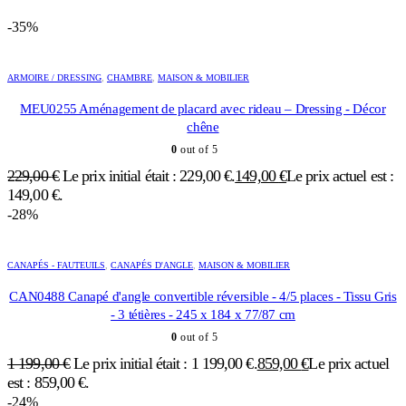
-35%
ARMOIRE / DRESSING
,
CHAMBRE
,
MAISON & MOBILIER
MEU0255 Aménagement de placard avec rideau – Dressing - Décor
chêne
0
out of 5
229,00
€
Le prix initial était : 229,00 €.
149,00
€
Le prix actuel est :
149,00 €.
-28%
CANAPÉS - FAUTEUILS
,
CANAPÉS D'ANGLE
,
MAISON & MOBILIER
CAN0488 Canapé d'angle convertible réversible - 4/5 places - Tissu Gris
- 3 tétières - 245 x 184 x 77/87 cm
0
out of 5
1 199,00
€
Le prix initial était : 1 199,00 €.
859,00
€
Le prix actuel
est : 859,00 €.
-24%