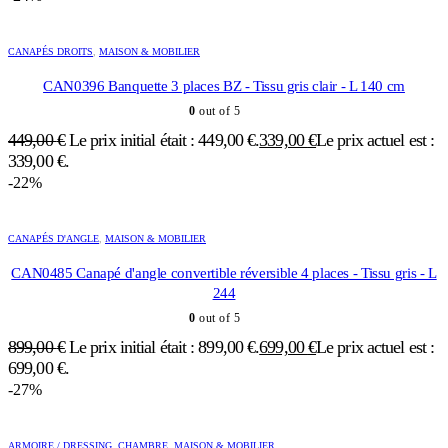
CANAPÉS DROITS
,
MAISON & MOBILIER
CAN0396 Banquette 3 places BZ - Tissu gris clair - L 140 cm
0
out of 5
449,00
€
Le prix initial était : 449,00 €.
339,00
€
Le prix actuel est :
339,00 €.
-22%
CANAPÉS D'ANGLE
,
MAISON & MOBILIER
CAN0485 Canapé d'angle convertible réversible 4 places - Tissu gris - L
244
0
out of 5
899,00
€
Le prix initial était : 899,00 €.
699,00
€
Le prix actuel est :
699,00 €.
-27%
ARMOIRE / DRESSING
,
CHAMBRE
,
MAISON & MOBILIER