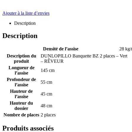
Ajouter à la liste d’envies
Description
Description
Densité de l’assise
28 kg
Description du
DUNLOPILLO Banquette BZ 2 places – Vert
produit
– RÊVEUR
Longueur de
145 cm
l’assise
Profondeur de
55 cm
l’assise
Hauteur de
45 cm
l’assise
Hauteur du
48 cm
dossier
Nombre de places
2 places
Produits associés