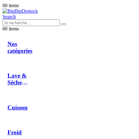
0
0 items
Search
0
0 items
Nos
catégories
Lave &
Sèche
Linge
Cuisson
Froid