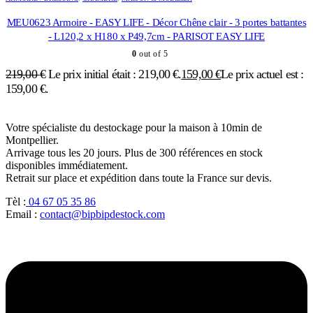
MEU0623 Armoire - EASY LIFE - Décor Chêne clair - 3 portes battantes
- L120,2 x H180 x P49,7cm - PARISOT EASY LIFE
0
out of 5
219,00
€
Le prix initial était : 219,00 €.
159,00
€
Le prix actuel est :
159,00 €.
Votre spécialiste du destockage pour la maison à 10min de
Montpellier.
Arrivage tous les 20 jours. Plus de 300 références en stock
disponibles immédiatement.
Retrait sur place et expédition dans toute la France sur devis.
Tèl :
04 67 05 35 86
Email :
contact@bipbipdestock.com