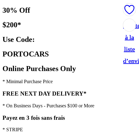
30% Off
$200*
Ajout
Ajout
Ajout
Ajout
Ajout
à la
à la
à la
à la
à la
Use Code:
liste
liste
liste
liste
liste
PORTOCARS
d’env
d’env
d’env
d’env
d’env
Online Purchases Only
* Minimal Purchase Price
FREE NEXT DAY DELIVERY*
* On Business Days - Purchases $100 or More
Payez en 3 fois sans frais
* STRIPE