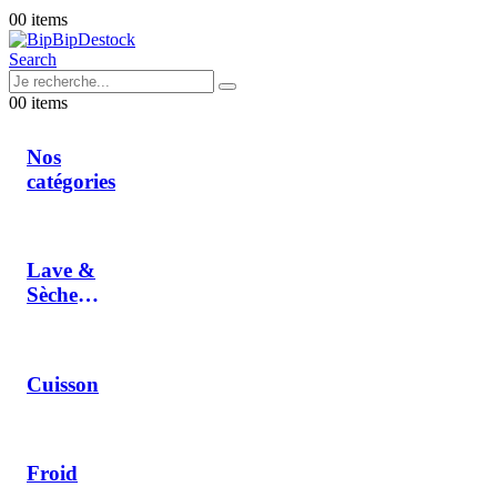
0
0 items
Search
0
0 items
Nos
catégories
Lave &
Sèche
Linge
Cuisson
Froid