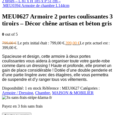
2 tiroirs – L 81 x H 185 x P 51 cm –
MEU0394 Armoire de chambre L144cm
MEU0627 Armoire 2 portes coulissantes 3
tiroirs – Décor chêne artisan et béton gris
0
out of 5
799,00
€
Le prix initial était : 799,00 €.
399,00
€
Le prix actuel est :
399,00 €.
Spacieuse et design, cette armoire à deux portes
coulissantes vous aidera à organiser toute votre garde-robe
comme dans un dressing ! Haute et profonde, elle promet un
gain de place considérable ! Dotée d’une double penderie et
d’une partie lingère avec des étagères, elle vous permettra
de suspendre et d’y ranger tous vos vêtements.
Disponibilité:
1 en stock
Référence :
MEU0627
Catégories :
Armoire / Dressing
,
Chambre
,
MAISON & MOBILIER
Payez en 3 fois sans frais