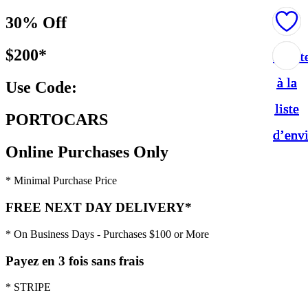
30% Off
$200*
Ajout
Ajout
Ajout
Ajout
Ajout
à la
à la
à la
à la
à la
Use Code:
liste
liste
liste
liste
liste
PORTOCARS
d’env
d’env
d’env
d’env
d’env
Online Purchases Only
* Minimal Purchase Price
FREE NEXT DAY DELIVERY*
* On Business Days - Purchases $100 or More
Payez en 3 fois sans frais
* STRIPE