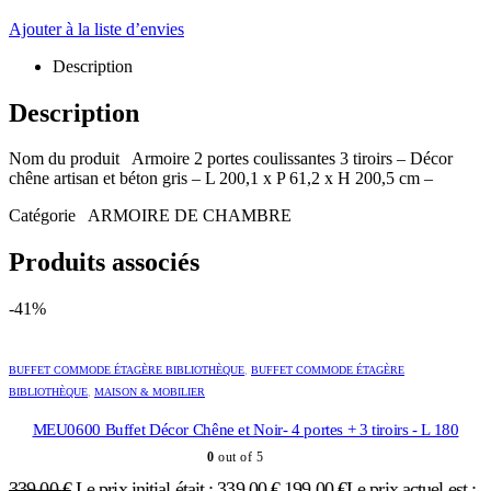
Ajouter à la liste d’envies
Description
Description
Nom du produit Armoire 2 portes coulissantes 3 tiroirs – Décor
chêne artisan et béton gris – L 200,1 x P 61,2 x H 200,5 cm –
Catégorie ARMOIRE DE CHAMBRE
Produits associés
-41%
BUFFET COMMODE ÉTAGÈRE BIBLIOTHÈQUE
,
BUFFET COMMODE ÉTAGÈRE
BIBLIOTHÈQUE
,
MAISON & MOBILIER
MEU0600 Buffet Décor Chêne et Noir- 4 portes + 3 tiroirs - L 180
0
out of 5
339,00
€
Le prix initial était : 339,00 €.
199,00
€
Le prix actuel est :