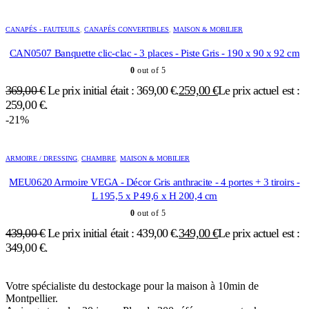
CANAPÉS - FAUTEUILS
,
CANAPÉS CONVERTIBLES
,
MAISON & MOBILIER
CAN0507 Banquette clic-clac - 3 places - Piste Gris - 190 x 90 x 92 cm
0
out of 5
369,00
€
Le prix initial était : 369,00 €.
259,00
€
Le prix actuel est :
259,00 €.
-21%
ARMOIRE / DRESSING
,
CHAMBRE
,
MAISON & MOBILIER
MEU0620 Armoire VEGA - Décor Gris anthracite - 4 portes + 3 tiroirs -
L 195,5 x P 49,6 x H 200,4 cm
0
out of 5
439,00
€
Le prix initial était : 439,00 €.
349,00
€
Le prix actuel est :
349,00 €.
Votre spécialiste du destockage pour la maison à 10min de
Montpellier.