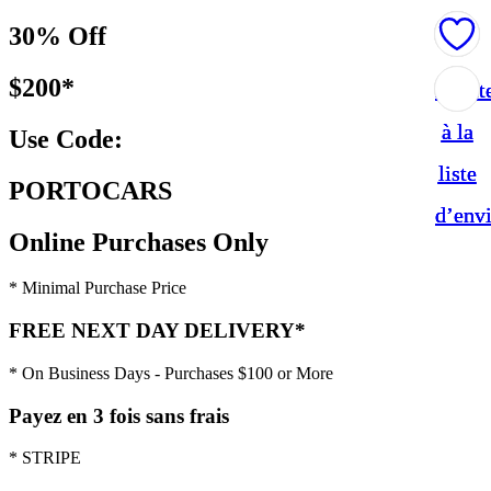
30% Off
$200*
Ajout
Ajout
Ajout
à la
à la
à la
Use Code:
liste
liste
liste
PORTOCARS
d’env
d’env
d’env
Online Purchases Only
* Minimal Purchase Price
FREE NEXT DAY DELIVERY*
* On Business Days - Purchases $100 or More
Payez en 3 fois sans frais
* STRIPE