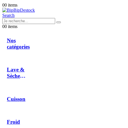
0
0 items
Search
0
0 items
Nos
catégories
Lave &
Sèche
Linge
Cuisson
Froid