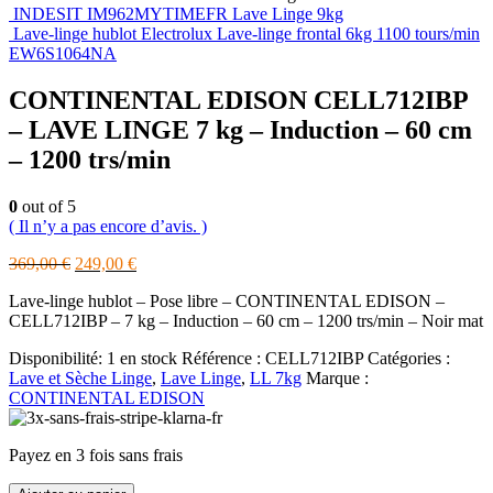
INDESIT IM962MYTIMEFR Lave Linge 9kg
Lave-linge hublot Electrolux Lave-linge frontal 6kg 1100 tours/min
EW6S1064NA
CONTINENTAL EDISON CELL712IBP
– LAVE LINGE 7 kg – Induction – 60 cm
– 1200 trs/min
0
out of 5
( Il n’y a pas encore d’avis. )
Le
Le
369,00
€
249,00
€
prix
prix
Lave-linge hublot – Pose libre – CONTINENTAL EDISON –
initial
actuel
CELL712IBP – 7 kg – Induction – 60 cm – 1200 trs/min – Noir mat
était :
est :
369,00 €.
249,00 €.
Disponibilité:
1 en stock
Référence :
CELL712IBP
Catégories :
Lave et Sèche Linge
,
Lave Linge
,
LL 7kg
Marque :
CONTINENTAL EDISON
Payez en 3 fois sans frais