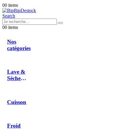
0
0 items
Search
0
0 items
Nos
catégories
Lave &
Sèche
Linge
Cuisson
Froid