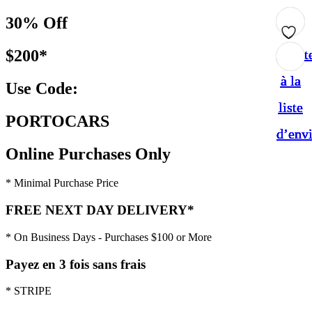
30% Off
$200*
Ajout
Ajout
Ajout
Ajout
Ajout
à la
à la
à la
à la
à la
Use Code:
liste
liste
liste
liste
liste
PORTOCARS
d’env
d’env
d’env
d’env
d’env
Online Purchases Only
* Minimal Purchase Price
FREE NEXT DAY DELIVERY*
* On Business Days - Purchases $100 or More
Payez en 3 fois sans frais
* STRIPE