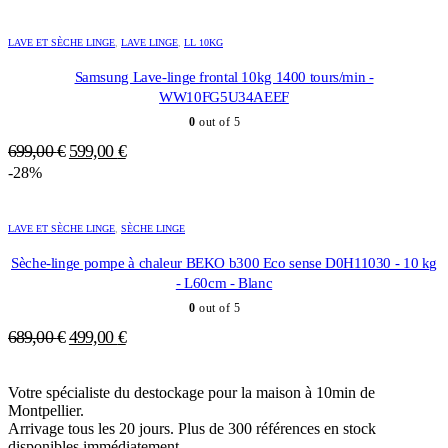
initial
actuel
était :
est :
LAVE ET SÈCHE LINGE
,
LAVE LINGE
,
LL 10KG
499,00 €.
359,00 €.
Samsung Lave-linge frontal 10kg 1400 tours/min -
WW10FG5U34AEEF
0
out of 5
Le
Le
699,00
€
599,00
€
prix
prix
-28%
initial
actuel
était :
est :
LAVE ET SÈCHE LINGE
,
SÈCHE LINGE
699,00 €.
599,00 €.
Sèche-linge pompe à chaleur BEKO b300 Eco sense D0H11030 - 10 kg
- L60cm - Blanc
0
out of 5
Le
Le
689,00
€
499,00
€
prix
prix
initial
actuel
Votre spécialiste du destockage pour la maison à 10min de
était :
est :
Montpellier.
689,00 €.
499,00 €.
Arrivage tous les 20 jours. Plus de 300 références en stock
disponibles immédiatement.