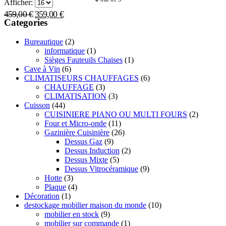
Afficher:
Le
Le
459,00
€
359,00
€
Categories
prix
prix
initial
actuel
Bureautique
(2)
était :
est :
informatique
(1)
459,00 €.
359,00 €.
Sièges Fauteuils Chaises
(1)
Cave à Vin
(6)
CLIMATISEURS CHAUFFAGES
(6)
CHAUFFAGE
(3)
CLIMATISATION
(3)
Cuisson
(44)
CUISINIERE PIANO OU MULTI FOURS
(2)
Four et Micro-onde
(11)
Gazinière Cuisinière
(26)
Dessus Gaz
(9)
Dessus Induction
(2)
Dessus Mixte
(5)
Dessus Vitrocéramique
(9)
Hotte
(3)
Plaque
(4)
Décoration
(1)
destockage mobilier maison du monde
(10)
mobilier en stock
(9)
mobilier sur commande
(1)