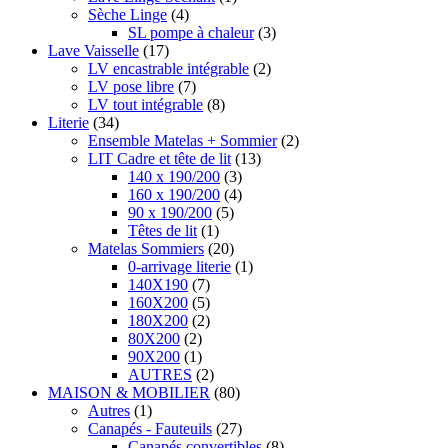
Sèche Linge
(4)
SL pompe à chaleur
(3)
Lave Vaisselle
(17)
LV encastrable intégrable
(2)
LV pose libre
(7)
LV tout intégrable
(8)
Literie
(34)
Ensemble Matelas + Sommier
(2)
LIT Cadre et tête de lit
(13)
140 x 190/200
(3)
160 x 190/200
(4)
90 x 190/200
(5)
Têtes de lit
(1)
Matelas Sommiers
(20)
0-arrivage literie
(1)
140X190
(7)
160X200
(5)
180X200
(2)
80X200
(2)
90X200
(1)
AUTRES
(2)
MAISON & MOBILIER
(80)
Autres
(1)
Canapés - Fauteuils
(27)
Canapés convertibles
(8)