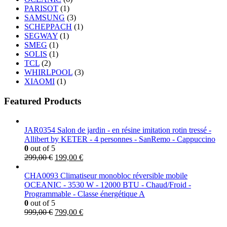
PARISOT
(1)
SAMSUNG
(3)
SCHEPPACH
(1)
SEGWAY
(1)
SMEG
(1)
SOLIS
(1)
TCL
(2)
WHIRLPOOL
(3)
XIAOMI
(1)
Featured Products
JAR0354 Salon de jardin - en résine imitation rotin tressé -
Allibert by KETER - 4 personnes - SanRemo - Cappuccino
0
out of 5
Le
Le
299,00
€
199,00
€
prix
prix
initial
actuel
CHA0093 Climatiseur monobloc réversible mobile
était :
est :
OCEANIC - 3530 W - 12000 BTU - Chaud/Froid -
299,00 €.
199,00 €.
Programmable - Classe énergétique A
0
out of 5
Le
Le
999,00
€
799,00
€
prix
prix