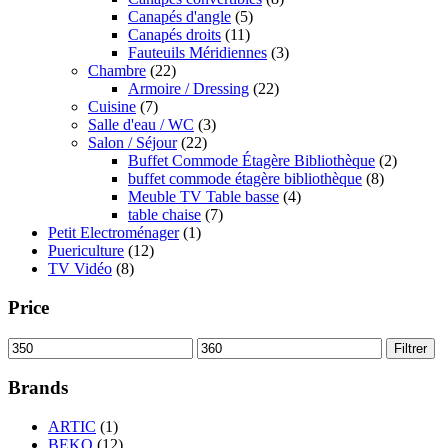
Canapés d'angle
(5)
Canapés droits
(11)
Fauteuils Méridiennes
(3)
Chambre
(22)
Armoire / Dressing
(22)
Cuisine
(7)
Salle d'eau / WC
(3)
Salon / Séjour
(22)
Buffet Commode Étagère Bibliothèque
(2)
buffet commode étagère bibliothèque
(8)
Meuble TV Table basse
(4)
table chaise
(7)
Petit Electroménager
(1)
Puericulture
(12)
TV Vidéo
(8)
Price
Prix
Prix
Filtrer
min
max
Brands
ARTIC
(1)
BEKO
(12)