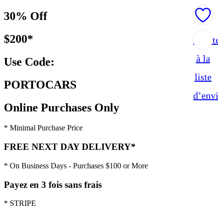
30% Off
$200*
Ajout
à la
Use Code:
liste
PORTOCARS
d’env
Online Purchases Only
* Minimal Purchase Price
FREE NEXT DAY DELIVERY*
* On Business Days - Purchases $100 or More
Payez en 3 fois sans frais
* STRIPE