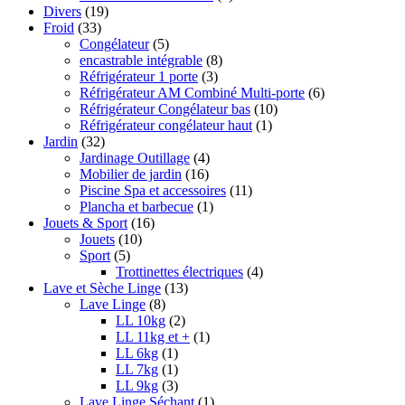
Divers
(19)
Froid
(33)
Congélateur
(5)
encastrable intégrable
(8)
Réfrigérateur 1 porte
(3)
Réfrigérateur AM Combiné Multi-porte
(6)
Réfrigérateur Congélateur bas
(10)
Réfrigérateur congélateur haut
(1)
Jardin
(32)
Jardinage Outillage
(4)
Mobilier de jardin
(16)
Piscine Spa et accessoires
(11)
Plancha et barbecue
(1)
Jouets & Sport
(16)
Jouets
(10)
Sport
(5)
Trottinettes électriques
(4)
Lave et Sèche Linge
(13)
Lave Linge
(8)
LL 10kg
(2)
LL 11kg et +
(1)
LL 6kg
(1)
LL 7kg
(1)
LL 9kg
(3)
Lave Linge Séchant
(1)