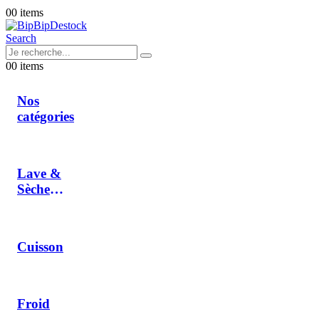
0
0 items
Search
0
0 items
Nos
catégories
Lave &
Sèche
Linge
Cuisson
Froid