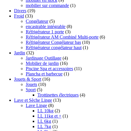
mobilier en stock
(9)
mobilier sur commande
(1)
Divers
(19)
Froid
(33)
Congélateur
(5)
encastrable intégrable
(8)
Réfrigérateur 1 porte
(3)
Réfrigérateur AM Combiné Multi-porte
(6)
Réfrigérateur Congélateur bas
(10)
Réfrigérateur congélateur haut
(1)
Jardin
(32)
Jardinage Outillage
(4)
Mobilier de jardin
(16)
Piscine Spa et accessoires
(11)
Plancha et barbecue
(1)
Jouets & Sport
(16)
Jouets
(10)
Sport
(5)
Trottinettes électriques
(4)
Lave et Sèche Linge
(13)
Lave Linge
(8)
LL 10kg
(2)
LL 11kg et +
(1)
LL 6kg
(1)
LL 7kg
(1)