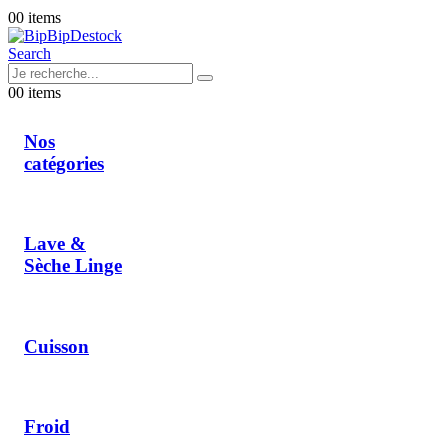
0
0 items
Search
0
0 items
Nos
catégories
Lave &
Sèche Linge
Cuisson
Froid