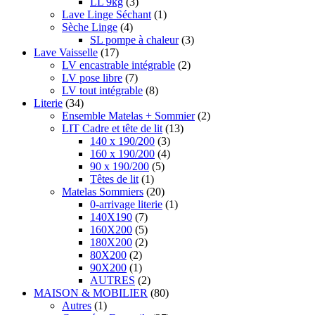
LL 9kg
(3)
Lave Linge Séchant
(1)
Sèche Linge
(4)
SL pompe à chaleur
(3)
Lave Vaisselle
(17)
LV encastrable intégrable
(2)
LV pose libre
(7)
LV tout intégrable
(8)
Literie
(34)
Ensemble Matelas + Sommier
(2)
LIT Cadre et tête de lit
(13)
140 x 190/200
(3)
160 x 190/200
(4)
90 x 190/200
(5)
Têtes de lit
(1)
Matelas Sommiers
(20)
0-arrivage literie
(1)
140X190
(7)
160X200
(5)
180X200
(2)
80X200
(2)
90X200
(1)
AUTRES
(2)
MAISON & MOBILIER
(80)
Autres
(1)