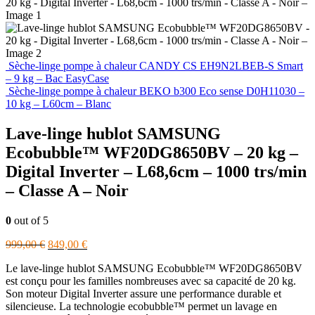
Sèche-linge pompe à chaleur CANDY CS EH9N2LBEB-S Smart
– 9 kg – Bac EasyCase
Sèche-linge pompe à chaleur BEKO b300 Eco sense D0H11030 –
10 kg – L60cm – Blanc
Lave-linge hublot SAMSUNG
Ecobubble™ WF20DG8650BV – 20 kg –
Digital Inverter – L68,6cm – 1000 trs/min
– Classe A – Noir
0
out of 5
Le
Le
999,00
€
849,00
€
prix
prix
Le lave-linge hublot SAMSUNG Ecobubble™ WF20DG8650BV
initial
actuel
est conçu pour les familles nombreuses avec sa capacité de 20 kg.
était :
est :
Son moteur Digital Inverter assure une performance durable et
999,00 €.
849,00 €.
silencieuse. La technologie ecobubble™ permet un lavage en