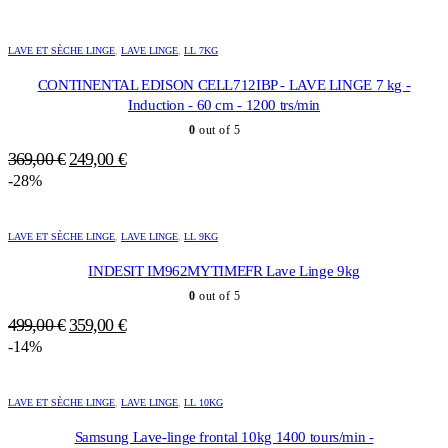
initial
actuel
était :
est :
LAVE ET SÈCHE LINGE
,
LAVE LINGE
,
LL 7KG
599,00 €.
499,00 €.
CONTINENTAL EDISON CELL712IBP - LAVE LINGE 7 kg -
Induction - 60 cm - 1200 trs/min
0
out of 5
Le
Le
369,00
€
249,00
€
prix
prix
-28%
initial
actuel
était :
est :
LAVE ET SÈCHE LINGE
,
LAVE LINGE
,
LL 9KG
369,00 €.
249,00 €.
INDESIT IM962MYTIMEFR Lave Linge 9kg
0
out of 5
Le
Le
499,00
€
359,00
€
prix
prix
-14%
initial
actuel
était :
est :
LAVE ET SÈCHE LINGE
,
LAVE LINGE
,
LL 10KG
499,00 €.
359,00 €.
Samsung Lave-linge frontal 10kg 1400 tours/min -