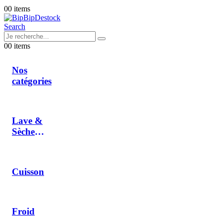
0
0 items
Search
0
0 items
Nos
catégories
Lave &
Sèche
Linge
Cuisson
Froid