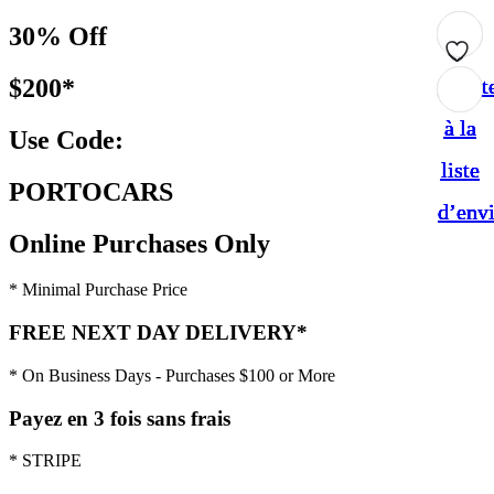
30% Off
$200*
Ajout
Ajout
Ajout
Ajout
Ajout
à la
à la
à la
à la
à la
Use Code:
liste
liste
liste
liste
liste
PORTOCARS
d’env
d’env
d’env
d’env
d’env
Online Purchases Only
* Minimal Purchase Price
FREE NEXT DAY DELIVERY*
* On Business Days - Purchases $100 or More
Payez en 3 fois sans frais
* STRIPE