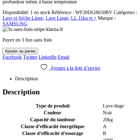
profondeur même à basse température
Disponibilité:
1 en stock
Référence :
WF20DG8650BV
Catégories :
Lave et Sèche Linge
,
Lave Linge
,
LL 11kg et +
Marque :
SAMSUNG
Payez en 3 fois sans frais
Ajouter au panier
Facebook
Twitter
LinkedIn
Email
Ajouter à la liste d’envies
Description
Description
Type de produit
Lave-linge
Couleur
Noir
Capacité du tambour
20kg
Classe d’efficacité énergétique
A
Classe d’efficacité d’essorage
B