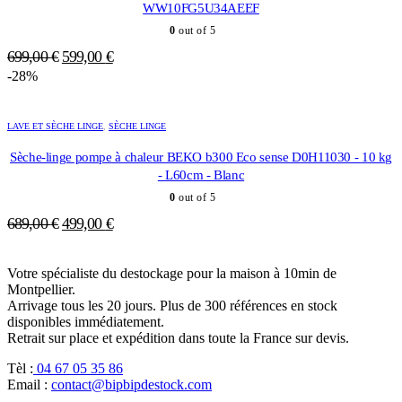
WW10FG5U34AEEF
0
out of 5
Le
Le
699,00
€
599,00
€
prix
prix
-28%
initial
actuel
était :
est :
LAVE ET SÈCHE LINGE
,
SÈCHE LINGE
699,00 €.
599,00 €.
Sèche-linge pompe à chaleur BEKO b300 Eco sense D0H11030 - 10 kg
- L60cm - Blanc
0
out of 5
Le
Le
689,00
€
499,00
€
prix
prix
initial
actuel
Votre spécialiste du destockage pour la maison à 10min de
était :
est :
Montpellier.
689,00 €.
499,00 €.
Arrivage tous les 20 jours. Plus de 300 références en stock
disponibles immédiatement.
Retrait sur place et expédition dans toute la France sur devis.
Tèl :
04 67 05 35 86
Email :
contact@bipbipdestock.com