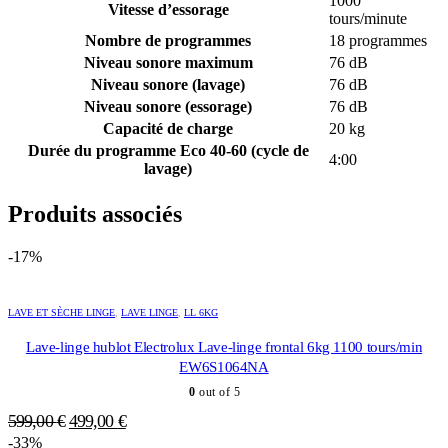
1000
Vitesse d’essorage
tours/minute
Nombre de programmes
18 programmes
Niveau sonore maximum
76 dB
Niveau sonore (lavage)
76 dB
Niveau sonore (essorage)
76 dB
Capacité de charge
20 kg
Durée du programme Eco 40-60 (cycle de
4:00
lavage)
Produits associés
-17%
LAVE ET SÈCHE LINGE
,
LAVE LINGE
,
LL 6KG
Lave-linge hublot Electrolux Lave-linge frontal 6kg 1100 tours/min
EW6S1064NA
0
out of 5
Le
Le
599,00
€
499,00
€
prix
prix
-33%