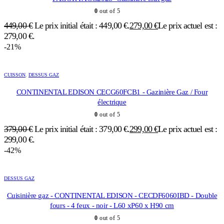
0
out of 5
449,00
€
Le prix initial était : 449,00 €.
279,00
€
Le prix actuel est :
279,00 €.
-21%
CUISSON
,
DESSUS GAZ
CONTINENTAL EDISON CECG60FCB1 - Gazinière Gaz / Four
électrique
0
out of 5
379,00
€
Le prix initial était : 379,00 €.
299,00
€
Le prix actuel est :
299,00 €.
-42%
DESSUS GAZ
Cuisinière gaz - CONTINENTAL EDISON - CECDF6060IBD - Double
fours - 4 feux - noir - L60 xP60 x H90 cm
0
out of 5