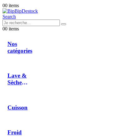
0
0 items
Search
0
0 items
Nos
catégories
Lave &
Sèche
Linge
Cuisson
Froid