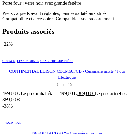
Porte four : verre noir avec grande fenêtre
Pieds : 2 pieds avant réglables; panneaux latéraux striés
Compatibilité et accessoires Compatible avec raccordement
Produits associés
-22%
CUISSON
,
DESSUS MIXTE
,
GAZINIÈRE CUISINIÈRE
CONTINENTAL EDISON CECM60FCB - Cuisinière mixte / Four
Electrique
0
out of 5
499,00
€
Le prix initial était : 499,00 €.
389,00
€
Le prix actuel est :
389,00 €.
-38%
DESSUS GAZ
FAGOR FACG202S- Cuisinière tout gaz