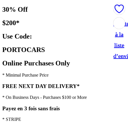
30% Off
$200*
Ajout
Ajout
Ajout
Ajout
Ajout
à la
à la
à la
à la
à la
Use Code:
liste
liste
liste
liste
liste
PORTOCARS
d’env
d’env
d’env
d’env
d’env
Online Purchases Only
* Minimal Purchase Price
FREE NEXT DAY DELIVERY*
* On Business Days - Purchases $100 or More
Payez en 3 fois sans frais
* STRIPE