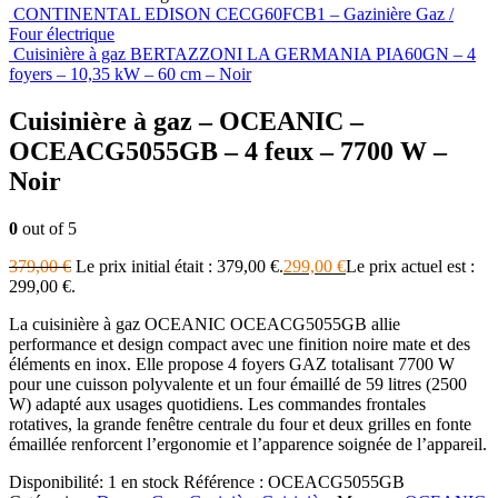
CONTINENTAL EDISON CECG60FCB1 – Gazinière Gaz /
Four électrique
Cuisinière à gaz BERTAZZONI LA GERMANIA PIA60GN – 4
foyers – 10,35 kW – 60 cm – Noir
Cuisinière à gaz – OCEANIC –
OCEACG5055GB – 4 feux – 7700 W –
Noir
0
out of 5
379,00
€
Le prix initial était : 379,00 €.
299,00
€
Le prix actuel est :
299,00 €.
La cuisinière à gaz OCEANIC OCEACG5055GB allie
performance et design compact avec une finition noire mate et des
éléments en inox. Elle propose 4 foyers GAZ totalisant 7700 W
pour une cuisson polyvalente et un four émaillé de 59 litres (2500
W) adapté aux usages quotidiens. Les commandes frontales
rotatives, la grande fenêtre centrale du four et deux grilles en fonte
émaillée renforcent l’ergonomie et l’apparence soignée de l’appareil.
Disponibilité:
1 en stock
Référence :
OCEACG5055GB