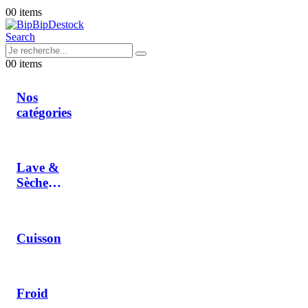
0
0 items
Search
0
0 items
Nos
catégories
Lave &
Sèche
Linge
Cuisson
Froid