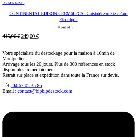
DESSUS MIXTE
379,00 €.
299,00 €.
CONTINENTAL EDISON CECM60FCS - Cuisinière mixte / Four
Electrique
0
out of 5
Le
Le
415,00
€
249,00
€
prix
prix
initial
actuel
Votre spécialiste du destockage pour la maison à 10min de
était :
est :
Montpellier.
415,00 €.
249,00 €.
Arrivage tous les 20 jours. Plus de 300 références en stock
disponibles immédiatement.
Retrait sur place et expédition dans toute la France sur devis.
Tèl :
04 67 05 35 86
Email :
contact@bipbipdestock.com