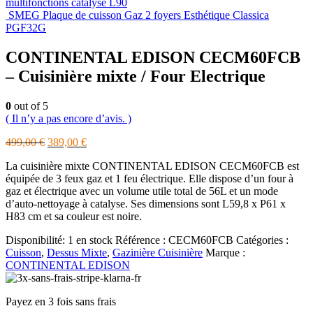
multifonctions catalyse L90
SMEG Plaque de cuisson Gaz 2 foyers Esthétique Classica
PGF32G
CONTINENTAL EDISON CECM60FCB
– Cuisinière mixte / Four Electrique
0
out of 5
( Il n’y a pas encore d’avis. )
Le
Le
499,00
€
389,00
€
prix
prix
La cuisinière mixte CONTINENTAL EDISON CECM60FCB est
initial
actuel
équipée de 3 feux gaz et 1 feu électrique. Elle dispose d’un four à
était :
est :
gaz et électrique avec un volume utile total de 56L et un mode
499,00 €.
389,00 €.
d’auto-nettoyage à catalyse. Ses dimensions sont L59,8 x P61 x
H83 cm et sa couleur est noire.
Disponibilité:
1 en stock
Référence :
CECM60FCB
Catégories :
Cuisson
,
Dessus Mixte
,
Gazinière Cuisinière
Marque :
CONTINENTAL EDISON
Payez en 3 fois sans frais