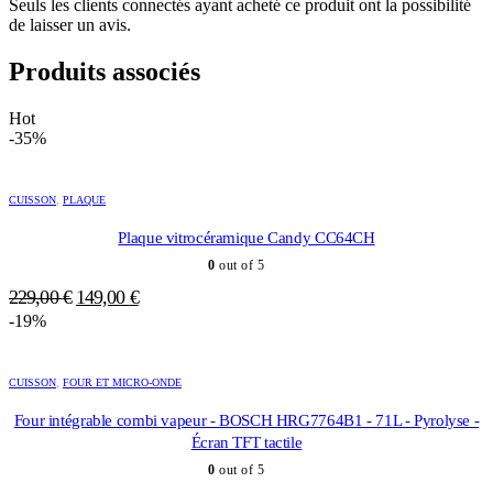
Seuls les clients connectés ayant acheté ce produit ont la possibilité
de laisser un avis.
Produits associés
Hot
-35%
CUISSON
,
PLAQUE
Plaque vitrocéramique Candy CC64CH
0
out of 5
Le
Le
229,00
€
149,00
€
prix
prix
-19%
initial
actuel
était :
est :
CUISSON
,
FOUR ET MICRO-ONDE
229,00 €.
149,00 €.
Four intégrable combi vapeur - BOSCH HRG7764B1 - 71L - Pyrolyse -
Écran TFT tactile
0
out of 5