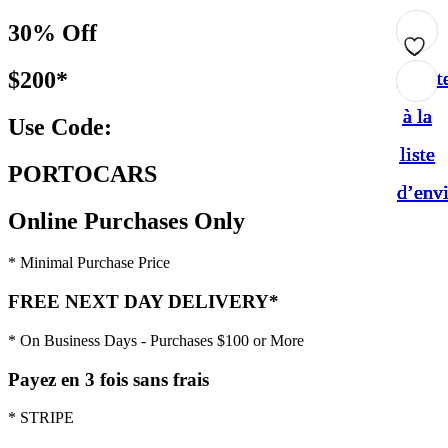
30% Off
$200*
Ajout
Ajout
Ajout
Ajout
Ajout
à la
à la
à la
à la
à la
Use Code:
liste
liste
liste
liste
liste
PORTOCARS
d’env
d’env
d’env
d’env
d’env
Online Purchases Only
* Minimal Purchase Price
FREE NEXT DAY DELIVERY*
* On Business Days - Purchases $100 or More
Payez en 3 fois sans frais
* STRIPE