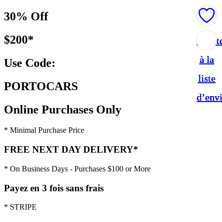
30% Off
$200*
Ajout
Ajout
Ajout
Ajout
Ajout
à la
à la
à la
à la
à la
Use Code:
liste
liste
liste
liste
liste
PORTOCARS
d’env
d’env
d’env
d’env
d’env
Online Purchases Only
* Minimal Purchase Price
FREE NEXT DAY DELIVERY*
* On Business Days - Purchases $100 or More
Payez en 3 fois sans frais
* STRIPE