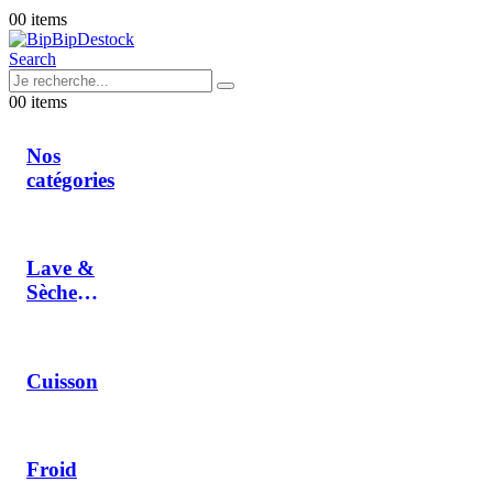
0
0 items
Search
0
0 items
Nos
catégories
Lave &
Sèche
Linge
Cuisson
Froid