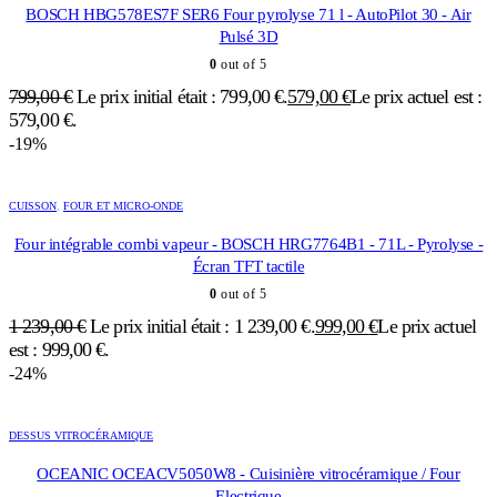
BOSCH HBG578ES7F SER6 Four pyrolyse 71 l - AutoPilot 30 - Air
Pulsé 3D
0
out of 5
799,00
€
Le prix initial était : 799,00 €.
579,00
€
Le prix actuel est :
579,00 €.
-19%
CUISSON
,
FOUR ET MICRO-ONDE
Four intégrable combi vapeur - BOSCH HRG7764B1 - 71L - Pyrolyse -
Écran TFT tactile
0
out of 5
1 239,00
€
Le prix initial était : 1 239,00 €.
999,00
€
Le prix actuel
est : 999,00 €.
-24%
DESSUS VITROCÉRAMIQUE
OCEANIC OCEACV5050W8 - Cuisinière vitrocéramique / Four
Electrique