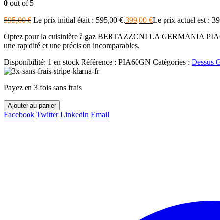
0
out of 5
595,00
€
Le prix initial était : 595,00 €.
399,00
€
Le prix actuel est : 3
Optez pour la cuisinière à gaz BERTAZZONI LA GERMANIA PIA60GN et 
une rapidité et une précision incomparables.
Disponibilité:
1 en stock
Référence :
PIA60GN
Catégories :
Dessus 
Payez en 3 fois sans frais
Ajouter au panier
Facebook
Twitter
LinkedIn
Email