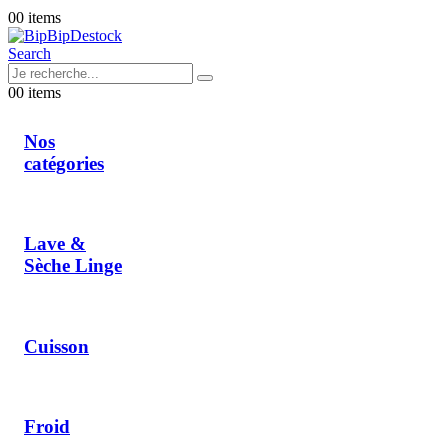
0
0 items
Search
0
0 items
Nos
catégories
Lave &
Sèche Linge
Cuisson
Froid