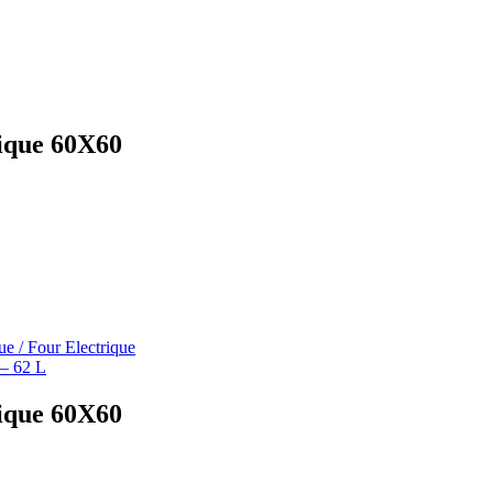
ique 60X60
/ Four Electrique
– 62 L
ique 60X60