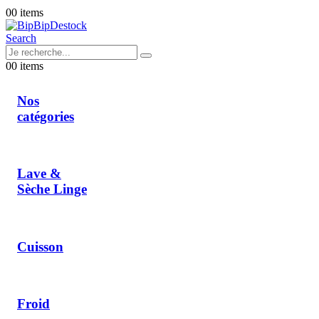
0
0 items
Search
0
0 items
Nos
catégories
Lave &
Sèche Linge
Cuisson
Froid