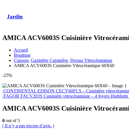
Jardin
AMICA ACV6003S Cuisinière Vitrocéram
Accueil
Boutique
Cuisson
,
Gazinière Cuisinière
,
Dessus Vitrocéramique
AMICA ACV6003S Cuisinière Vitrocéramique 60X60
-25%
CONTINENTAL EDISON CECV60FCS – Cuisinière vitrocéramique 
FAGOR FACV203S Cuisinière vitrocéramique – 4 foyers Highlight 
AMICA ACV6003S Cuisinière Vitrocéram
0
out of 5
( Il n’y a pas encore d’avis. )