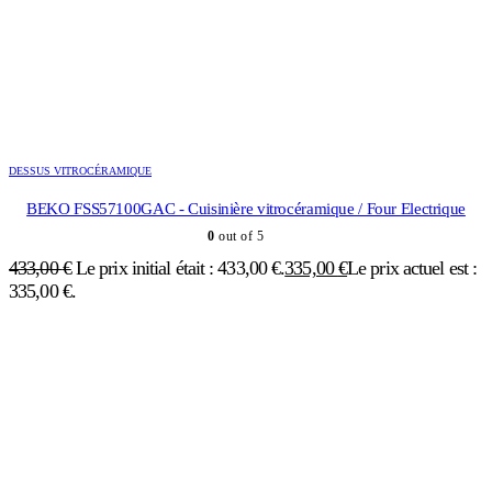
À propos
À propos de nous?
Contactez-nous
Horaires du magasin
Retrait
Mentions légales
Conditions générales de vente
Politique de confidentialité
BipBip Destock
Entrepôt
Mon panier
Suivi de commande
Modes de livraison
Moyens de paiement
Compte client