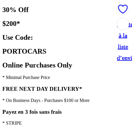
30% Off
$200*
Ajout
Ajout
Ajout
Ajout
Ajout
à la
à la
à la
à la
à la
Use Code:
liste
liste
liste
liste
liste
PORTOCARS
d’env
d’env
d’env
d’env
d’env
Online Purchases Only
* Minimal Purchase Price
FREE NEXT DAY DELIVERY*
* On Business Days - Purchases $100 or More
Payez en 3 fois sans frais
* STRIPE