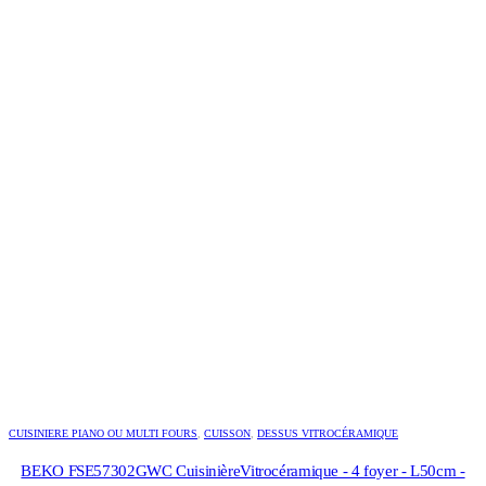
329,00
€
Le prix initial était : 329,00 €.
249,00
€
Le prix actuel est :
249,00 €.
-23%