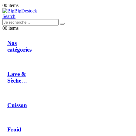
0
0 items
Search
0
0 items
Nos
catégories
Lave &
Sèche
Linge
Cuisson
Froid