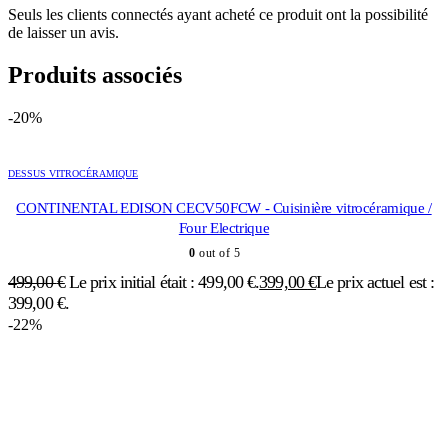
Seuls les clients connectés ayant acheté ce produit ont la possibilité
de laisser un avis.
Produits associés
-20%
DESSUS VITROCÉRAMIQUE
CONTINENTAL EDISON CECV50FCW - Cuisinière vitrocéramique /
Four Electrique
0
out of 5
499,00
€
Le prix initial était : 499,00 €.
399,00
€
Le prix actuel est :
399,00 €.
-22%
CUISINIERE PIANO OU MULTI FOURS
,
CUISSON
,
DESSUS VITROCÉRAMIQUE
BEKO FSE57302GWC CuisinièreVitrocéramique - 4 foyer - L50cm -
Four MULTIFONCTION