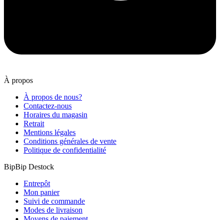
À propos
À propos de nous?
Contactez-nous
Horaires du magasin
Retrait
Mentions légales
Conditions générales de vente
Politique de confidentialité
BipBip Destock
Entrepôt
Mon panier
Suivi de commande
Modes de livraison
Moyens de paiement