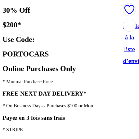
30% Off
$200*
Ajout
Ajout
Ajout
Ajout
Ajout
à la
à la
à la
à la
à la
Use Code:
liste
liste
liste
liste
liste
PORTOCARS
d’env
d’env
d’env
d’env
d’env
Online Purchases Only
* Minimal Purchase Price
FREE NEXT DAY DELIVERY*
* On Business Days - Purchases $100 or More
Payez en 3 fois sans frais
* STRIPE