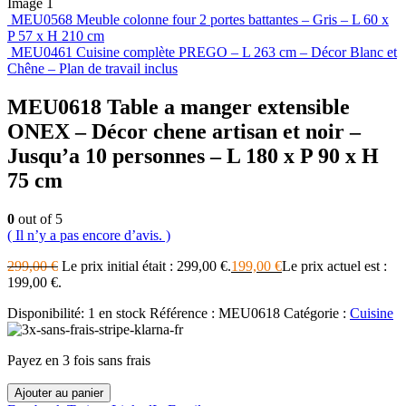
MEU0568 Meuble colonne four 2 portes battantes – Gris – L 60 x
P 57 x H 210 cm
MEU0461 Cuisine complète PREGO – L 263 cm – Décor Blanc et
Chêne – Plan de travail inclus
MEU0618 Table a manger extensible
ONEX – Décor chene artisan et noir –
Jusqu’a 10 personnes – L 180 x P 90 x H
75 cm
0
out of 5
( Il n’y a pas encore d’avis. )
299,00
€
Le prix initial était : 299,00 €.
199,00
€
Le prix actuel est :
199,00 €.
Disponibilité:
1 en stock
Référence :
MEU0618
Catégorie :
Cuisine
Payez en 3 fois sans frais
Ajouter au panier