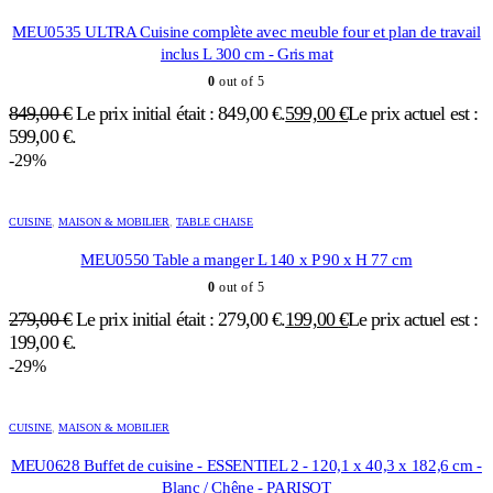
MEU0535 ULTRA Cuisine complète avec meuble four et plan de travail
inclus L 300 cm - Gris mat
0
out of 5
849,00
€
Le prix initial était : 849,00 €.
599,00
€
Le prix actuel est :
599,00 €.
-29%
CUISINE
,
MAISON & MOBILIER
,
TABLE CHAISE
MEU0550 Table a manger L 140 x P 90 x H 77 cm
0
out of 5
279,00
€
Le prix initial était : 279,00 €.
199,00
€
Le prix actuel est :
199,00 €.
-29%
CUISINE
,
MAISON & MOBILIER
MEU0628 Buffet de cuisine - ESSENTIEL 2 - 120,1 x 40,3 x 182,6 cm -
Blanc / Chêne - PARISOT