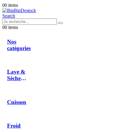
0
0 items
Search
0
0 items
Nos
catégories
Lave &
Sèche
Linge
Cuisson
Froid