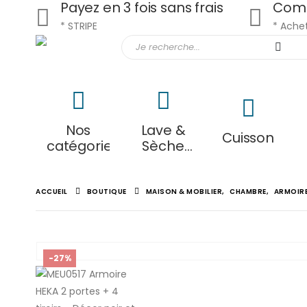
Payez en 3 fois sans frais
Comm
* STRIPE
* Achet
Nos
Lave &
Cuisson
catégories
Sèche
Linge
ACCUEIL
BOUTIQUE
MAISON & MOBILIER
,
CHAMBRE
,
ARMOIRE
-27%