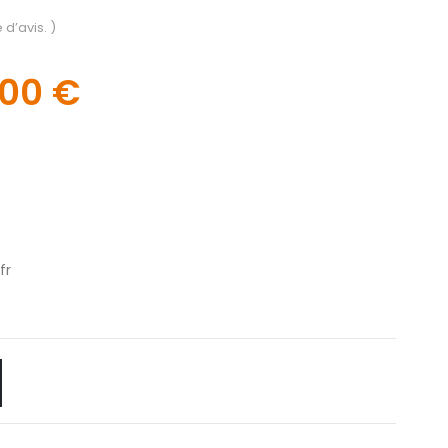
 d’avis. )
,00
€