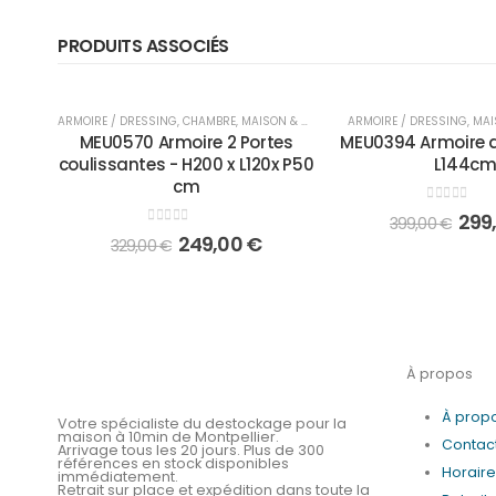
PRODUITS ASSOCIÉS
-24%
-25%
ARMOIRE / DRESSING
,
CHAMBRE
,
MAISON & MOBILIER
ARMOIRE / DRESSING
,
MAI
MEU0570 Armoire 2 Portes
MEU0394 Armoire 
coulissantes - H200 x L120x P50
L144c
cm
0
out of 5
299
399,00
€
0
out of 5
249,00
€
329,00
€
À propos
À prop
Votre spécialiste du destockage pour la
maison à 10min de Montpellier.
Contac
Arrivage tous les 20 jours. Plus de 300
références en stock disponibles
Horair
immédiatement.
Retrait sur place et expédition dans toute la