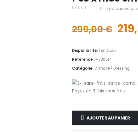
( Il n’y a pas encore
0
out of 5
219
299,00
€
Disponibilité:
1 en stock
Référence :
MEU0517
Catégorie :
Armoire / Dressing
Payez en 3 fois sans frais
AJOUTER AU PANIER