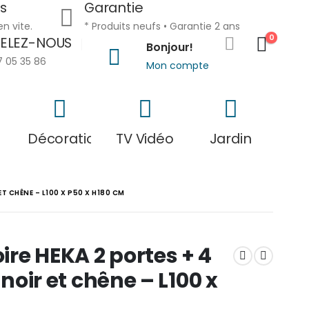
s
Garantie
en vite.
* Produits neufs • Garantie 2 ans
0
ELEZ-NOUS
Bonjour!
7 05 35 86
Mon compte
Décoration
TV Vidéo
Jardin
T CHÊNE – L100 X P50 X H180 CM
re HEKA 2 portes + 4
 noir et chêne – L100 x