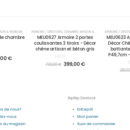
-50%
-27%
SON & MOBILIER
ARMOIRE / DRESSING
,
CHAMBRE
,
MAISON & MOBILIER
ARMOIRE / DRES
de chambre
MEU0627 Armoire 2 portes
MEU0623 Ar
m
coulissantes 3 tiroirs - Décor
Décor Chên
chêne artisan et béton gris
battantes
P49,7cm -
,00
€
0
out of 5
399,00
€
799,00
€
0
219,0
BipBip Destock
os de nous?
Entrepôt
tez-nous
Mon panier
es du magasin
Suivi de commande