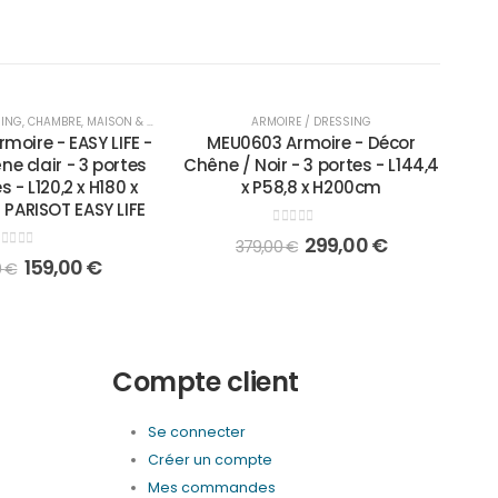
-21%
SING
,
CHAMBRE
,
MAISON & MOBILIER
ARMOIRE / DRESSING
moire - EASY LIFE -
MEU0603 Armoire - Décor
e clair - 3 portes
Chêne / Noir - 3 portes - L144,4
 - L120,2 x H180 x
x P58,8 x H200cm
 PARISOT EASY LIFE
0
out of 5
299,00
€
379,00
€
out of 5
159,00
€
0
€
Compte client
Se connecter
Créer un compte
Mes commandes