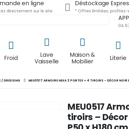
ande en ligne
Déstockage Expres
ez directement sur le site.
* Offres limitées, profitez-
APP
04 6
Lave
Maison &
Froid
Literie
Vaisselle
Mobilier
 / DRESSING
MEU0517 ARMOIRE HEKA 2 PORTES + 4 TIROIRS – DÉCOR NOIR E
MEU0517 Armoi
tiroirs – Décor
P50 x H180 cm