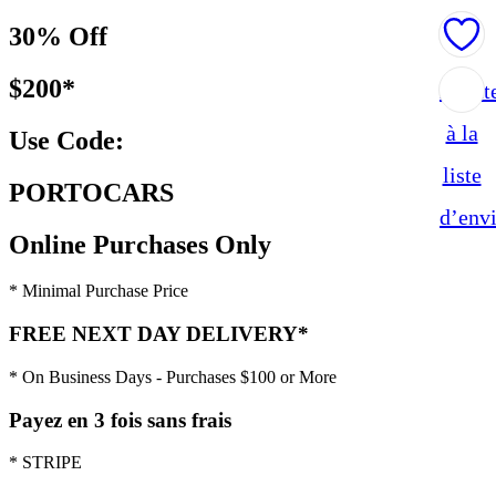
30% Off
$200*
Ajout
à la
Use Code:
liste
PORTOCARS
d’env
Online Purchases Only
* Minimal Purchase Price
FREE NEXT DAY DELIVERY*
* On Business Days - Purchases $100 or More
Payez en 3 fois sans frais
* STRIPE