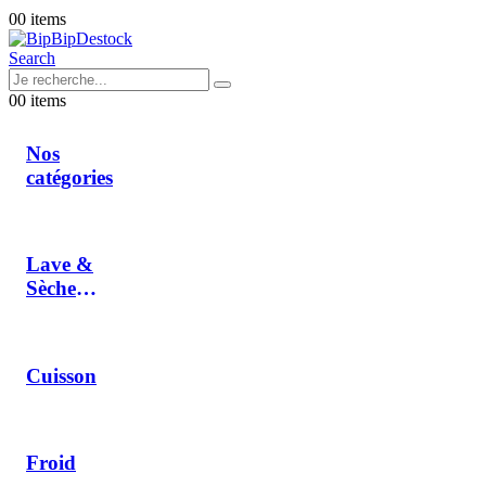
0
0 items
Search
0
0 items
Nos
catégories
Lave &
Sèche
Linge
Cuisson
Froid