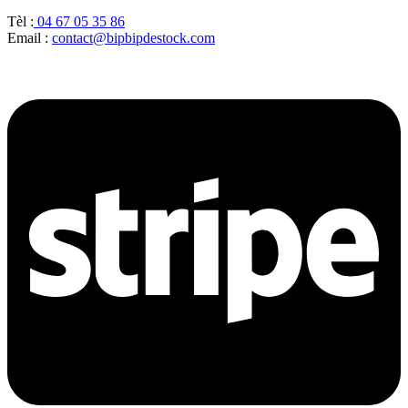
Tèl :
04 67 05 35 86
Email :
contact@bipbipdestock.com