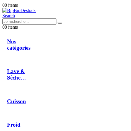
0
0 items
Search
0
0 items
Nos
catégories
Lave &
Sèche
Linge
Cuisson
Froid