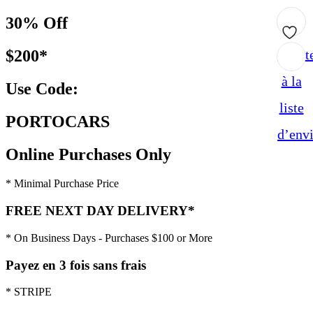
30% Off
$200*
Ajout
à la
Use Code:
liste
PORTOCARS
d’env
Online Purchases Only
* Minimal Purchase Price
FREE NEXT DAY DELIVERY*
* On Business Days - Purchases $100 or More
Payez en 3 fois sans frais
* STRIPE