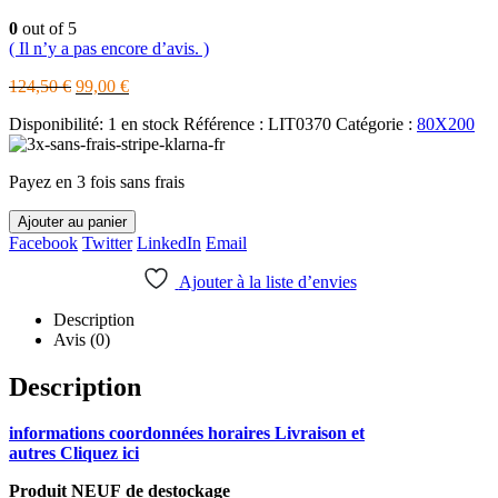
0
out of 5
( Il n’y a pas encore d’avis. )
Le
Le
124,50
€
99,00
€
prix
prix
Disponibilité:
1 en stock
Référence :
LIT0370
Catégorie :
80X200
initial
actuel
était :
est :
124,50 €.
99,00 €.
Payez en 3 fois sans frais
Ajouter au panier
Facebook
Twitter
LinkedIn
Email
Ajouter à la liste d’envies
Description
Avis (0)
Description
informations coordonnées horaires Livraison et
autres Cliquez ici
Produit NEUF de destockage