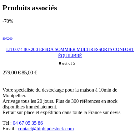
Produits associés
-70%
80X200
LIT0074 80x200 EPEDA SOMMIER MULTIRESSORTS CONFORT
ÉQUILIBRÉ
0
out of 5
Le
Le
279,00
€
85,00
€
prix
prix
initial
actuel
Votre spécialiste du destockage pour la maison à 10min de
était :
est :
Montpellier.
279,00 €.
85,00 €.
Arrivage tous les 20 jours. Plus de 300 références en stock
disponibles immédiatement.
Retrait sur place et expédition dans toute la France sur devis.
Tèl :
04 67 05 35 86
Email :
contact@bipbipdestock.com