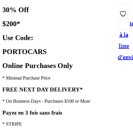
30% Off
$200*
Ajout
Ajout
Ajout
Ajout
Ajout
à la
à la
à la
à la
à la
Use Code:
liste
liste
liste
liste
liste
PORTOCARS
d’env
d’env
d’env
d’env
d’env
Online Purchases Only
* Minimal Purchase Price
FREE NEXT DAY DELIVERY*
* On Business Days - Purchases $100 or More
Payez en 3 fois sans frais
* STRIPE