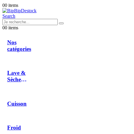
0
0 items
Search
0
0 items
Nos
catégories
Lave &
Sèche
Linge
Cuisson
Froid