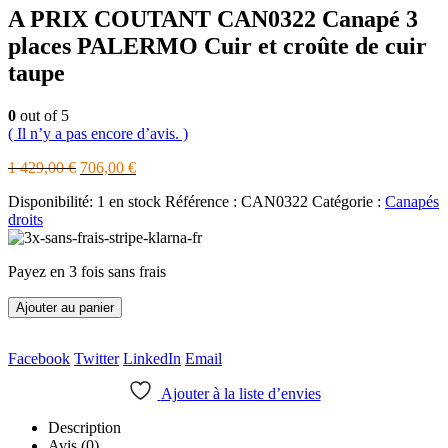
A PRIX COUTANT CAN0322 Canapé 3
places PALERMO Cuir et croûte de cuir
taupe
0
out of 5
( Il n’y a pas encore d’avis. )
Le
Le
1 429,00
€
706,00
€
prix
prix
Disponibilité:
1 en stock
Référence :
CAN0322
Catégorie :
Canapés
initial
actuel
droits
était :
est :
1
706,00 €.
429,00 €.
Payez en 3 fois sans frais
Ajouter au panier
Facebook
Twitter
LinkedIn
Email
Ajouter à la liste d’envies
Description
Avis (0)