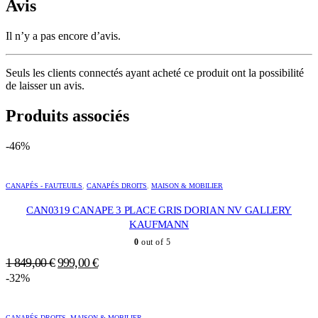
Avis
Il n’y a pas encore d’avis.
Seuls les clients connectés ayant acheté ce produit ont la possibilité
de laisser un avis.
Produits associés
-46%
CANAPÉS - FAUTEUILS
,
CANAPÉS DROITS
,
MAISON & MOBILIER
CAN0319 CANAPE 3 PLACE GRIS DORIAN NV GALLERY
KAUFMANN
0
out of 5
Le
Le
1 849,00
€
999,00
€
prix
prix
-32%
initial
actuel
était :
est :
CANAPÉS DROITS
,
MAISON & MOBILIER