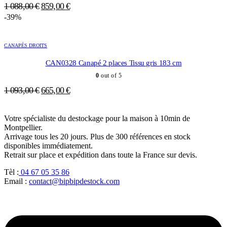
Le
Le
1 088,00
€
859,00
€
prix
prix
-39%
initial
actuel
était :
est :
CANAPÉS DROITS
1
859,00 €.
088,00 €.
CAN0328 Canapé 2 places Tissu gris 183 cm
0
out of 5
Le
Le
1 093,00
€
665,00
€
prix
prix
initial
actuel
Votre spécialiste du destockage pour la maison à 10min de
était :
est :
Montpellier.
1
665,00 €.
Arrivage tous les 20 jours. Plus de 300 références en stock
093,00 €.
disponibles immédiatement.
Retrait sur place et expédition dans toute la France sur devis.
Tèl :
04 67 05 35 86
Email :
contact@bipbipdestock.com