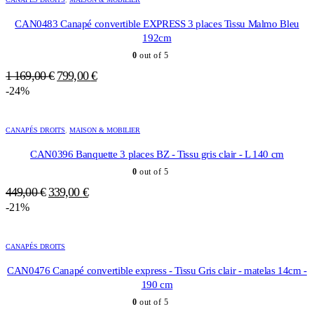
1
999,00 €.
849,00 €.
CAN0483 Canapé convertible EXPRESS 3 places Tissu Malmo Bleu
192cm
0
out of 5
Le
Le
1 169,00
€
799,00
€
prix
prix
-24%
initial
actuel
était :
est :
CANAPÉS DROITS
,
MAISON & MOBILIER
1
799,00 €.
169,00 €.
CAN0396 Banquette 3 places BZ - Tissu gris clair - L 140 cm
0
out of 5
Le
Le
449,00
€
339,00
€
prix
prix
-21%
initial
actuel
était :
est :
CANAPÉS DROITS
449,00 €.
339,00 €.
CAN0476 Canapé convertible express - Tissu Gris clair - matelas 14cm -
190 cm
0
out of 5