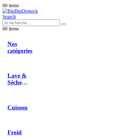
0
0 items
Search
0
0 items
Nos
catégories
Lave &
Sèche
Linge
Cuisson
Froid