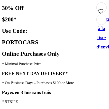
30% Off
$200*
Ajout
Ajout
Ajout
Ajout
Ajout
à la
à la
à la
à la
à la
Use Code:
liste
liste
liste
liste
liste
PORTOCARS
d’env
d’env
d’env
d’env
d’env
Online Purchases Only
* Minimal Purchase Price
FREE NEXT DAY DELIVERY*
* On Business Days - Purchases $100 or More
Payez en 3 fois sans frais
* STRIPE