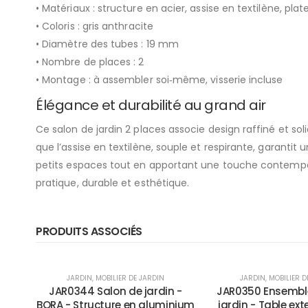
• Matériaux : structure en acier, assise en textilène, p
• Coloris : gris anthracite
• Diamètre des tubes : 19 mm
• Nombre de places : 2
• Montage : à assembler soi‑même, visserie incluse
Élégance et durabilité au grand air
Ce
salon de jardin 2 places
associe design raffiné et soli
que l’assise en textilène, souple et respirante, garantit
petits espaces tout en apportant une touche contempor
pratique, durable et esthétique.
PRODUITS ASSOCIÉS
-23%
-33%
JARDIN
,
MOBILIER DE JARDIN
JARDIN
,
MOBILIER D
JAR0344 Salon de jardin -
JAR0350 Ensembl
BORA - Structure en aluminium
jardin - Table ext