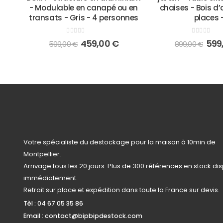
- Modulable en canapé ou en
chaises - Bois d’
transats - Gris - 4 personnes
places 
0
out of 5
0
out of 5
459,00
€
599
599,00
€
899,00
€
Votre spécialiste du destockage pour la maison à 10min de
Montpellier.
Arrivage tous les 20 jours. Plus de 300 références en stock di
immédiatement.
Retrait sur place et expédition dans toute la France sur devis.
Tèl :
04 67 05 35 86
Email :
contact@bipbipdestock.com