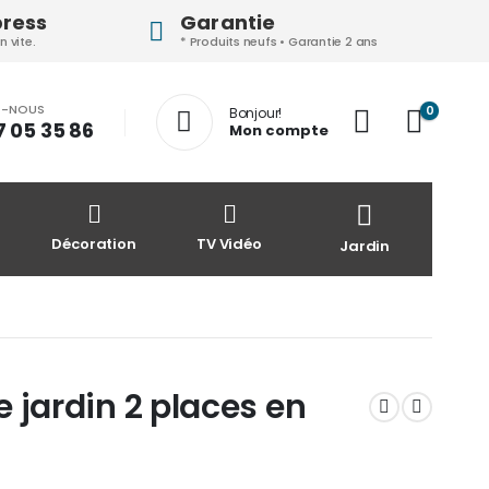
press
Garantie
n vite.
* Produits neufs • Garantie 2 ans
Z-NOUS
0
Bonjour!
7 05 35 86
Mon compte
Décoration
TV Vidéo
Jardin
 jardin 2 places en