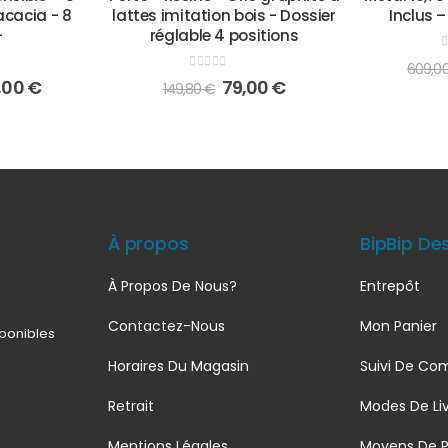
acacia - 8
lattes imitation bois - Dossier
Inclus –
-
réglable 4 positions
0
609,0
0
out of 5
,00
€
79,00
€
149,80
€
À propos
BipBip De
À Propos De Nous?
Entrepôt
Contactez-Nous
Mon Panier
sponibles
Horaires Du Magasin
Suivi De C
Retrait
Modes De Liv
Mentions Légales
Moyens De 