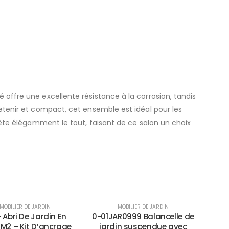
é offre une excellente résistance à la corrosion, tandis
tretenir et compact, cet ensemble est idéal pour les
te élégamment le tout, faisant de ce salon un choix
-33%
MOBILIER DE JARDIN
MOBILIER DE JARDIN
 Abri De Jardin En
0-01JAR0999 Balancelle de
 M2 – Kit D’ancrage
jardin suspendue avec