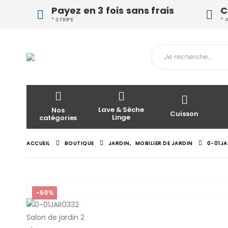
Payez en 3 fois sans frais
C
* STRIPE
* 
Lave & Sèche
Nos
Cuisson
Linge
catégories
ACCUEIL
BOUTIQUE
JARDIN
,
MOBILIER DE JARDIN
0-01JA
-50%