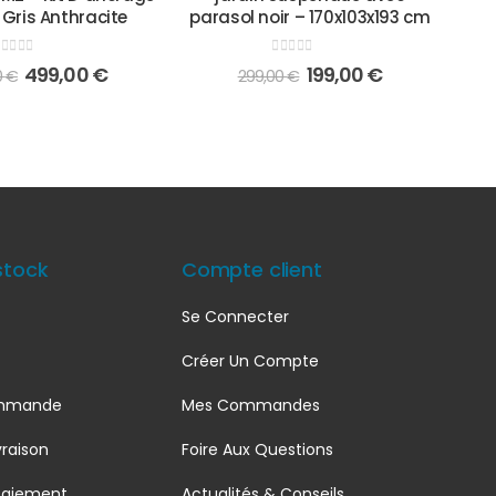
 Gris Anthracite
parasol noir – 170x103x193 cm
out of 5
0
out of 5
499,00
€
199,00
€
0
€
299,00
€
stock
Compte client
Se Connecter
Créer Un Compte
ommande
Mes Commandes
raison
Foire Aux Questions
Paiement
Actualités & Conseils