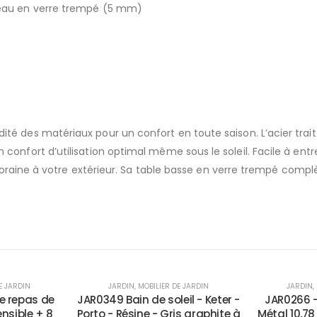
lateau en verre trempé (5 mm)
dité des matériaux pour un confort en toute saison. L’acier trait
 un confort d’utilisation optimal même sous le soleil. Facile à en
aine à votre extérieur. Sa table basse en verre trempé complè
-47%
-18%
E JARDIN
JARDIN
,
MOBILIER DE JARDIN
JARDIN
,
e repas de
JAR0349 Bain de soleil - Keter -
JAR0266 -
ensible + 8
Porto - Résine - Gris graphite à
Métal 10,78