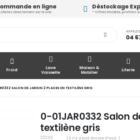
ommande en ligne
Déstockage Ex
Achetez directement sur le site.
* Offres limitées, profitez-e
APPELE
04 6
Lave
Maison &
Froid
Literie
Vaisselle
Mobilier
R0332 SALON DE JARDIN 2 PLACES EN TEXTILÈNE GRIS
0-01JAR0332 Salon de
textilène gris
( Il n’y a pas encore d’avis. )