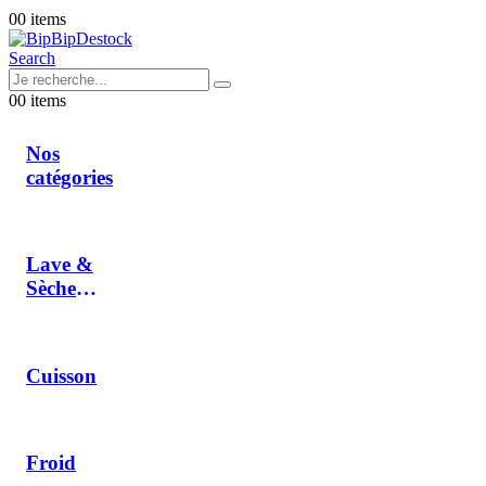
0
0 items
Search
0
0 items
Nos
catégories
Lave &
Sèche
Linge
Cuisson
Froid