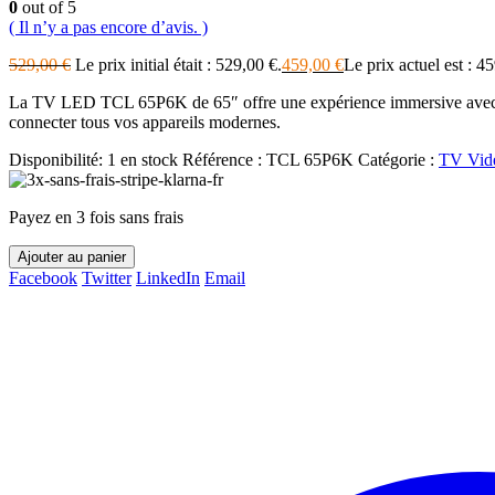
0
out of 5
( Il n’y a pas encore d’avis. )
529,00
€
Le prix initial était : 529,00 €.
459,00
€
Le prix actuel est : 4
La TV LED TCL 65P6K de 65″ offre une expérience immersive avec s
connecter tous vos appareils modernes.
Disponibilité:
1 en stock
Référence :
TCL 65P6K
Catégorie :
TV Vid
Payez en 3 fois sans frais
Ajouter au panier
Facebook
Twitter
LinkedIn
Email