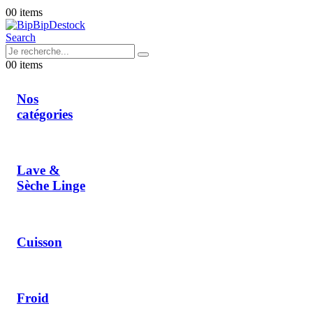
0
0 items
Search
0
0 items
Nos
catégories
Lave &
Sèche Linge
Cuisson
Froid