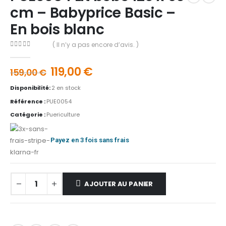
cm – Babyprice Basic –
En bois blanc
( Il n’y a pas encore d’avis. )
0
out of 5
119,00
€
159,00
€
Disponibilité:
2 en stock
Référence :
PUE0054
Catégorie :
Puericulture
Payez en 3 fois sans frais
AJOUTER AU PANIER