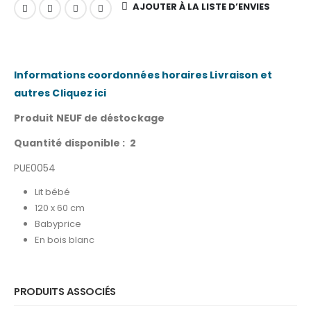
AJOUTER À LA LISTE D’ENVIES
Informations coordonnées horaires Livraison et
autres Cliquez ici
Produit NEUF de déstockage
Quantité disponible : 2
PUE0054
Lit bébé
120 x 60 cm
Babyprice
En bois blanc
PRODUITS ASSOCIÉS