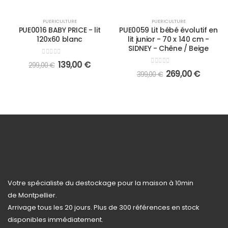
-54%
-33%
PUERICULTURE
PUERICULTURE
PUE0016 BABY PRICE - lit
PUE0059 Lit bébé évolutif en
120x60 blanc
lit junior - 70 x 140 cm -
SIDNEY - Chêne / Beige
0
out of 5
139,00
€
299,00
€
0
out of 5
269,00
€
399,00
€
Votre spécialiste du destockage pour la maison à 10min
de Montpellier.
Arrivage tous les 20 jours. Plus de 300 références en stock
disponibles immédiatement.