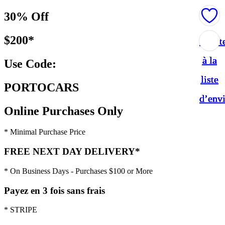
30% Off
$200*
Ajout
Ajout
Ajout
Ajout
Ajout
à la
à la
à la
à la
à la
Use Code:
liste
liste
liste
liste
liste
PORTOCARS
d’env
d’env
d’env
d’env
d’env
Online Purchases Only
* Minimal Purchase Price
FREE NEXT DAY DELIVERY*
* On Business Days - Purchases $100 or More
Payez en 3 fois sans frais
* STRIPE