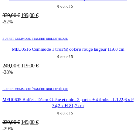
0
out of 5
Le
Le
339,00
€
199,00
€
prix
prix
-52%
initial
actuel
était :
est :
BUFFET COMMODE ÉTAGÈRE BIBLIOTHÈQUE
339,00 €.
199,00 €.
MEU0616 Commode 1 tiroir(s) coloris rouge largeur 119.8 cm
0
out of 5
Le
Le
249,00
€
119,00
€
prix
prix
-38%
initial
actuel
était :
est :
BUFFET COMMODE ÉTAGÈRE BIBLIOTHÈQUE
249,00 €.
119,00 €.
MEU0605 Buffet - Décor Chêne et noir - 2 portes + 4 tiroirs - L 122,6 x P
34,2 x H 81,7 cm
0
out of 5
Le
Le
239,00
€
149,00
€
prix
prix
-29%
initial
actuel