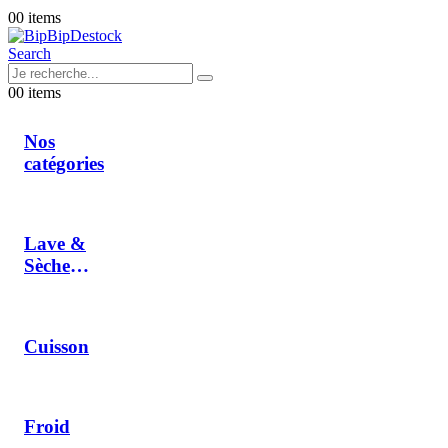
0
0 items
Search
0
0 items
Nos
catégories
Lave &
Sèche
Linge
Cuisson
Froid