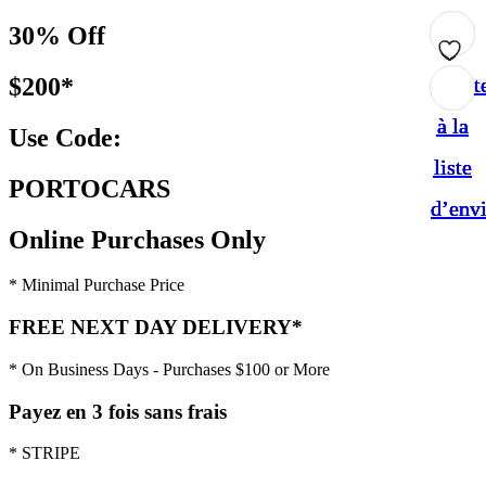
30% Off
$200*
Ajout
Ajout
Ajout
Ajout
Ajout
à la
à la
à la
à la
à la
Use Code:
liste
liste
liste
liste
liste
PORTOCARS
d’env
d’env
d’env
d’env
d’env
Online Purchases Only
* Minimal Purchase Price
FREE NEXT DAY DELIVERY*
* On Business Days - Purchases $100 or More
Payez en 3 fois sans frais
* STRIPE