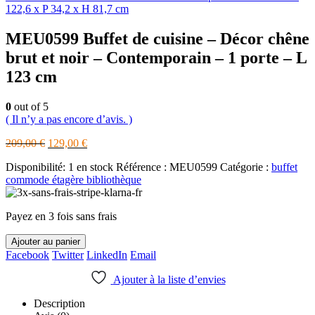
122,6 x P 34,2 x H 81,7 cm
MEU0599 Buffet de cuisine – Décor chêne
brut et noir – Contemporain – 1 porte – L
123 cm
0
out of 5
( Il n’y a pas encore d’avis. )
Le
Le
209,00
€
129,00
€
prix
prix
Disponibilité:
1 en stock
Référence :
MEU0599
Catégorie :
buffet
initial
actuel
commode étagère bibliothèque
était :
est :
209,00 €.
129,00 €.
Payez en 3 fois sans frais
Ajouter au panier
Facebook
Twitter
LinkedIn
Email
Ajouter à la liste d’envies
Description