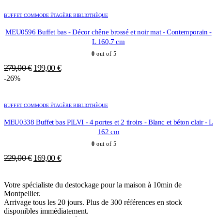
était :
est :
BUFFET COMMODE ÉTAGÈRE BIBLIOTHÈQUE
239,00 €.
149,00 €.
MEU0596 Buffet bas - Décor chêne brossé et noir mat - Contemporain -
L 160,7 cm
0
out of 5
Le
Le
279,00
€
199,00
€
prix
prix
-26%
initial
actuel
était :
est :
BUFFET COMMODE ÉTAGÈRE BIBLIOTHÈQUE
279,00 €.
199,00 €.
MEU0338 Buffet bas PILVI - 4 portes et 2 tiroirs - Blanc et béton clair - L
162 cm
0
out of 5
Le
Le
229,00
€
169,00
€
prix
prix
initial
actuel
Votre spécialiste du destockage pour la maison à 10min de
était :
est :
Montpellier.
229,00 €.
169,00 €.
Arrivage tous les 20 jours. Plus de 300 références en stock
disponibles immédiatement.