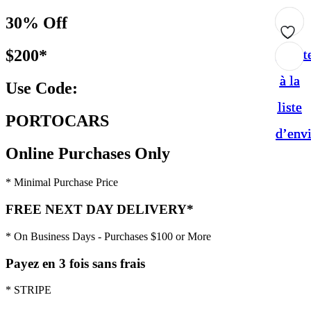
30% Off
$200*
Ajout
Ajout
Ajout
à la
à la
à la
Use Code:
liste
liste
liste
PORTOCARS
d’env
d’env
d’env
Online Purchases Only
* Minimal Purchase Price
FREE NEXT DAY DELIVERY*
* On Business Days - Purchases $100 or More
Payez en 3 fois sans frais
* STRIPE