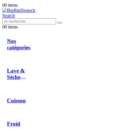
0
0 items
Search
0
0 items
Nos
catégories
Lave &
Sèche
Linge
Cuisson
Froid