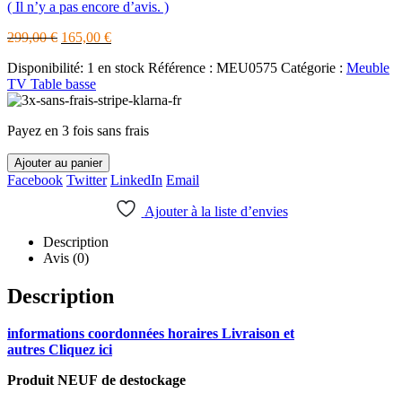
( Il n’y a pas encore d’avis. )
Le
Le
299,00
€
165,00
€
prix
prix
Disponibilité:
1 en stock
Référence :
MEU0575
Catégorie :
Meuble
initial
actuel
TV Table basse
était :
est :
299,00 €.
165,00 €.
Payez en 3 fois sans frais
Ajouter au panier
Facebook
Twitter
LinkedIn
Email
Ajouter à la liste d’envies
Description
Avis (0)
Description
informations coordonnées horaires Livraison et
autres Cliquez ici
Produit NEUF de destockage