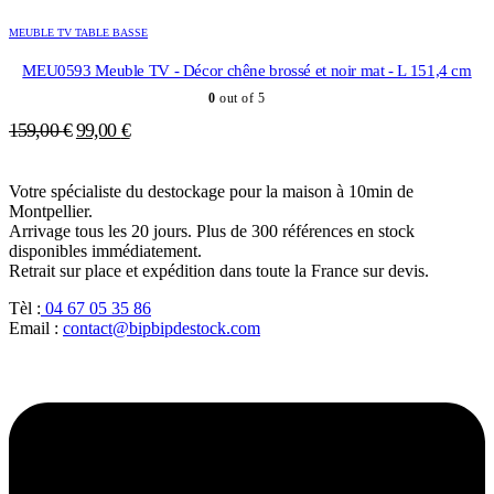
était :
est :
MEUBLE TV TABLE BASSE
399,00 €.
339,00 €.
MEU0593 Meuble TV - Décor chêne brossé et noir mat - L 151,4 cm
0
out of 5
Le
Le
159,00
€
99,00
€
prix
prix
initial
actuel
Votre spécialiste du destockage pour la maison à 10min de
était :
est :
Montpellier.
159,00 €.
99,00 €.
Arrivage tous les 20 jours. Plus de 300 références en stock
disponibles immédiatement.
Retrait sur place et expédition dans toute la France sur devis.
Tèl :
04 67 05 35 86
Email :
contact@bipbipdestock.com