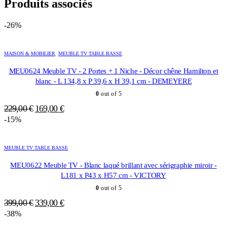
Produits associés
-26%
MAISON & MOBILIER
,
MEUBLE TV TABLE BASSE
MEU0624 Meuble TV - 2 Portes + 1 Niche - Décor chêne Hamilton et
blanc - L 134,8 x P 39,6 x H 39,1 cm - DEMEYERE
0
out of 5
Le
Le
229,00
€
169,00
€
prix
prix
-15%
initial
actuel
était :
est :
MEUBLE TV TABLE BASSE
229,00 €.
169,00 €.
MEU0622 Meuble TV - Blanc laqué brillant avec sérigraphie miroir -
L181 x P43 x H57 cm - VICTORY
0
out of 5
Le
Le
399,00
€
339,00
€
prix
prix
-38%
initial
actuel