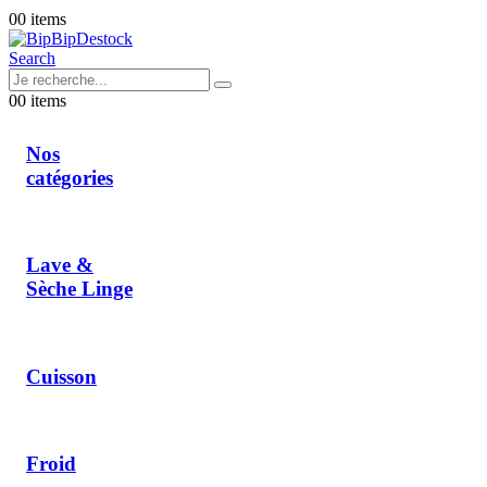
0
0 items
Search
0
0 items
Nos
catégories
Lave &
Sèche Linge
Cuisson
Froid