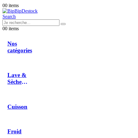
0
0 items
Search
0
0 items
Nos
catégories
Lave &
Sèche
Linge
Cuisson
Froid