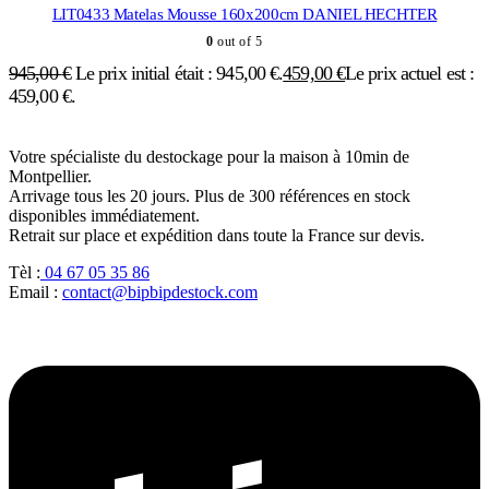
LIT0433 Matelas Mousse 160x200cm DANIEL HECHTER
0
out of 5
945,00
€
Le prix initial était : 945,00 €.
459,00
€
Le prix actuel est :
459,00 €.
Votre spécialiste du destockage pour la maison à 10min de
Montpellier.
Arrivage tous les 20 jours. Plus de 300 références en stock
disponibles immédiatement.
Retrait sur place et expédition dans toute la France sur devis.
Tèl :
04 67 05 35 86
Email :
contact@bipbipdestock.com