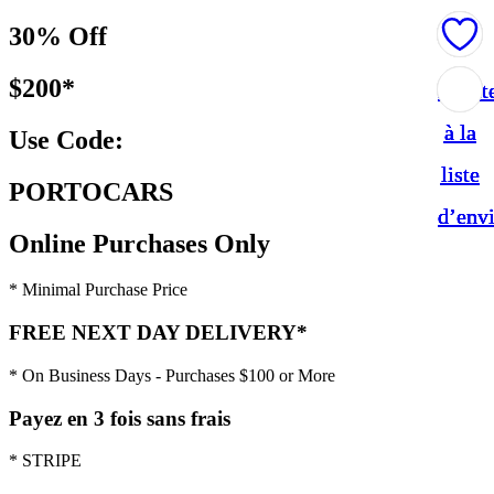
30% Off
$200*
Ajout
Ajout
Ajout
Ajout
à la
à la
à la
à la
Use Code:
liste
liste
liste
liste
PORTOCARS
d’env
d’env
d’env
d’env
Online Purchases Only
* Minimal Purchase Price
FREE NEXT DAY DELIVERY*
* On Business Days - Purchases $100 or More
Payez en 3 fois sans frais
* STRIPE