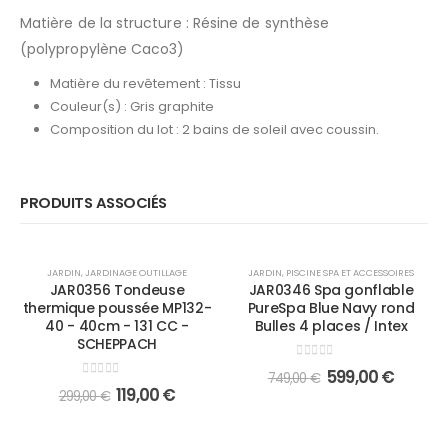
Matière de la structure : Résine de synthèse
(polypropylène Caco3)
Matière du revêtement : Tissu
Couleur(s) : Gris graphite
Composition du lot : 2 bains de soleil avec coussin.
PRODUITS ASSOCIÉS
HOT
-20%
JARDIN
,
JARDINAGE OUTILLAGE
JARDIN
,
PISCINE SPA ET ACCESSOIRES
JAR0356 Tondeuse
JAR0346 Spa gonflable
-60%
thermique poussée MP132-
PureSpa Blue Navy rond
40 - 40cm - 131 CC -
Bulles 4 places / Intex
SCHEPPACH
0
out of 5
599,00
€
749,00
€
0
out of 5
119,00
€
299,00
€